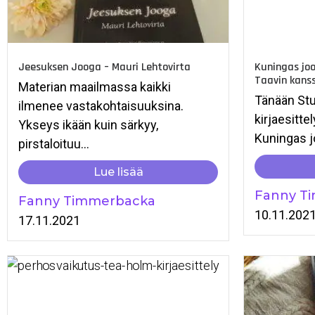
Jeesuksen Jooga – Mauri Lehtovirta
Kuningas joo
Taavin kanss
Materian maailmassa kaikki
Tänään Stu
ilmenee vastakohtaisuuksina.
kirjaesitte
Ykseys ikään kuin särkyy,
Kuningas j
pirstaloituu...
Lue lisää
Fanny T
Fanny Timmerbacka
10.11.202
17.11.2021