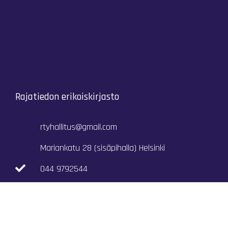
Rajatiedon erikoiskirjasto
rtyhallitus@gmail.com
Mariankatu 28 (sisäpihalla) Helsinki
044 9792544
Rajatiedon Erikoiskirjasto Mariankatu 28:ssa on
suljettuna toistaiseksi (elokuussa 2026)