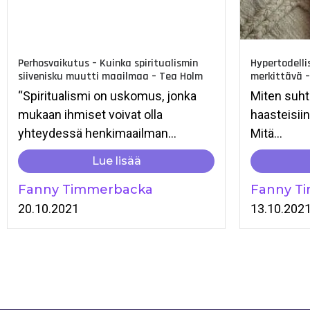
Perhosvaikutus – Kuinka spiritualismin
Hypertodelli
siivenisku muutti maailmaa – Tea Holm
merkittävä 
“Spiritualismi on uskomus, jonka
Miten suht
mukaan ihmiset voivat olla
haasteisiin
yhteydessä henkimaailman...
Mitä...
Lue lisää
Fanny Timmerbacka
Fanny T
20.10.2021
13.10.202