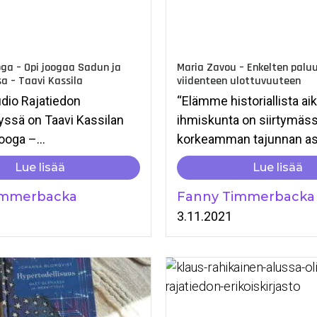
ga – Opi joogaa Sadun ja
Maria Zavou – Enkelten palu
a – Taavi Kassila
viidenteen ulottuvuuteen
dio Rajatiedon
“Elämme historiallista aika
lyssä on Taavi Kassilan
ihmiskunta on siirtymäs
ooga –...
korkeamman tajunnan aste
Lue lisää
Lue lisää
immerbacka
Fanny Timmerbacka
1
3.11.2021