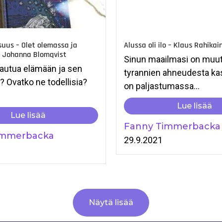
suus – Olet olemassa ja
Alussa oli ilo – Klaus Rahikai
– Johanna Blomqvist
Sinun maailmasi on muu
autua elämään ja sen
tyrannien ahneudesta ka
? Ovatko ne todellisia?
on paljastumassa...
Lue lisää
Lue lisää
Fanny Timmerbacka
immerbacka
29.9.2021
1
Näytä lisää