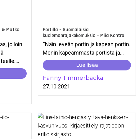
u & Matka
Portilla – Suomalaisia
kuolemanrajakokemuksia – Miia Kontro
a, jolloin
“Näin leveän portin ja kapean portin.
sä
Menin kapeammasta portista ja...
elle....
Lue lisää
Fanny Timmerbacka
27.10.2021