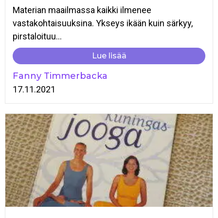
Materian maailmassa kaikki ilmenee
vastakohtaisuuksina. Ykseys ikään kuin särkyy,
pirstaloituu...
Lue lisää
Fanny Timmerbacka
17.11.2021