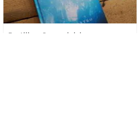
Portilla – Suomalaisia
kuolemanrajakokemuksia – Miia
Kontro
“Näin leveän portin ja kapean portin. Menin
kapeammasta portista ja...
Lue lisää
Fanny Timmerbacka
27.10.2021