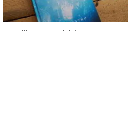
Portilla – Suomalaisia
kuolemanrajakokemuksia – Miia
Kontro
“Näin leveän portin ja kapean portin. Menin
kapeammasta portista ja...
Lue lisää
Fanny Timmerbacka
27.10.2021