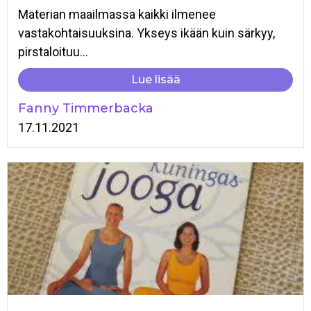
Materian maailmassa kaikki ilmenee
vastakohtaisuuksina. Ykseys ikään kuin särkyy,
pirstaloituu...
Lue lisää
Fanny Timmerbacka
17.11.2021