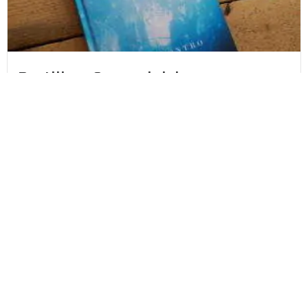
Portilla – Suomalaisia
kuolemanrajakokemuksia – Miia
Kontro
“Näin leveän portin ja kapean portin. Menin
kapeammasta portista ja...
Lue lisää
Fanny Timmerbacka
27.10.2021