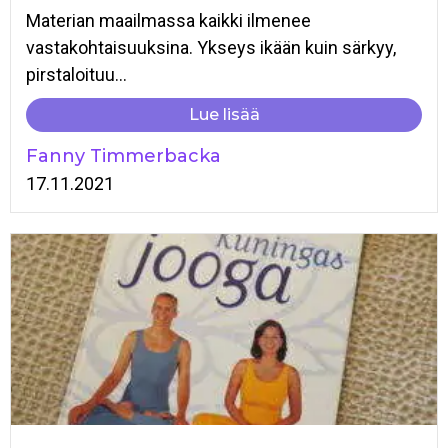
Materian maailmassa kaikki ilmenee
vastakohtaisuuksina. Ykseys ikään kuin särkyy,
pirstaloituu...
Lue lisää
Fanny Timmerbacka
17.11.2021