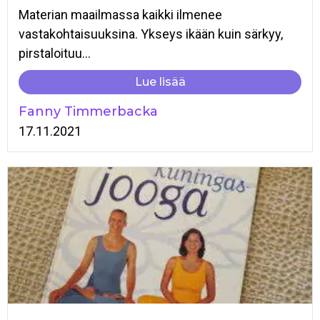
Materian maailmassa kaikki ilmenee
vastakohtaisuuksina. Ykseys ikään kuin särkyy,
pirstaloituu...
Lue lisää
Fanny Timmerbacka
17.11.2021