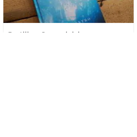
Portilla – Suomalaisia
kuolemanrajakokemuksia – Miia
Kontro
“Näin leveän portin ja kapean portin. Menin
kapeammasta portista ja...
Lue lisää
Fanny Timmerbacka
27.10.2021