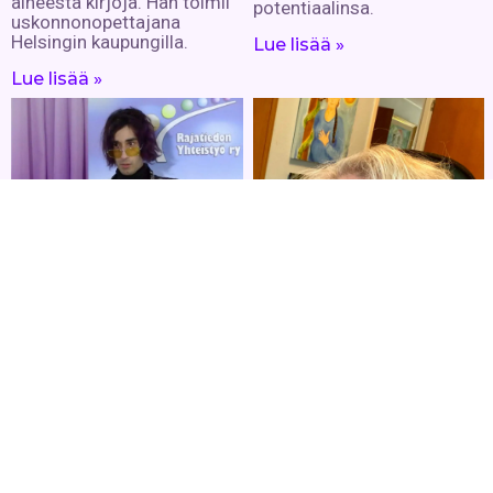
aiheesta kirjoja. Hän toimii
potentiaalinsa.
uskonnonopettajana
Helsingin kaupungilla.
Lue lisää »
Lue lisää »
Slim Mill
Räppäri, poliitikko,
nuorisoidoli, sekä
shamaaniksikin kutsuttu
mies, jonka
intohimonkohteet ovat
salaliitot ja henkisyys.
Lue lisää »
Harriet Piekkola
20– vuotta työskentelyä