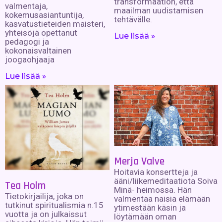
transformaation, että
valmentaja,
maailman uudistamisen
kokemusasiantuntija,
tehtävälle.
kasvatustieteiden maisteri,
yhteisöjä opettanut
Lue lisää »
pedagogi ja
kokonaisvaltainen
joogaohjaaja
Lue lisää »
Merja Valve
Hoitavia konsertteja ja
ääni/liikemeditaatiota Soiva
Tea Holm
Minä- heimossa. Hän
Tietokirjailija, joka on
valmentaa naisia elämään
tutkinut spiritualismia n.15
ytimestään käsin ja
vuotta ja on julkaissut
löytämään oman