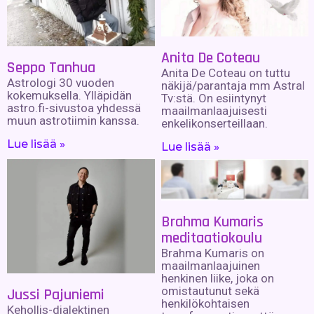
Anita De Coteau
Seppo Tanhua
Anita De Coteau on tuttu
Astrologi 30 vuoden
näkijä/parantaja mm Astral
kokemuksella. Ylläpidän
Tv:stä. On esiintynyt
astro.fi-sivustoa yhdessä
maailmanlaajuisesti
muun astrotiimin kanssa.
enkelikonserteillaan.
Lue lisää »
Lue lisää »
Brahma Kumaris
meditaatiokoulu
Brahma Kumaris on
maailmanlaajuinen
henkinen liike, joka on
omistautunut sekä
Jussi Pajuniemi
henkilökohtaisen
Kehollis-dialektinen