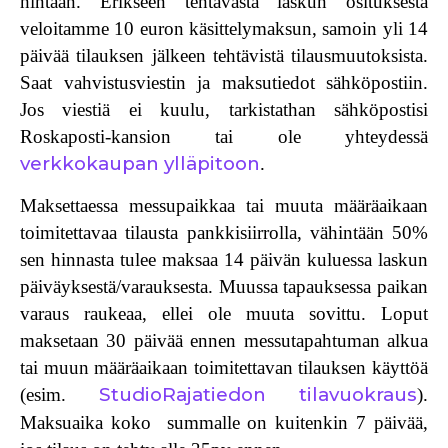
hintaan. Erikseen tehtävästä
laskun osituksesta
veloitamme 10 euron käsittelymaksun, samoin yli 14
päivää tilauksen jälkeen tehtävistä tilausmuutoksista.
Saat vahvistusviestin ja maksutiedot sähköpostiin.
Jos viestiä ei kuulu, tarkistathan sähköpostisi
Roskaposti-kansion tai ole yhteydessä
verkkokaupan ylläpitoon
.
Maksettaessa messupaikkaa tai muuta määräaikaan
toimitettavaa tilausta pankkisiirrolla
, vähintään 50%
sen hinnasta tulee maksaa 14 päivän kuluessa laskun
päiväyksestä/varauksesta. Muussa tapauksessa paikan
varaus raukeaa, ellei ole muuta sovittu. Loput
maksetaan 30 päivää ennen messutapahtuman alkua
tai muun määräaikaan toimitettavan tilauksen käyttöä
StudioRajatiedon tilavuokraus
(esim.
).
Maksuaika koko summalle on kuitenkin 7 päivää,