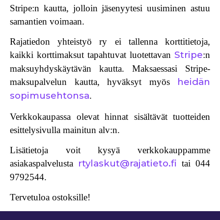
Stripe:n kautta, jolloin jäsenyytesi uusiminen astuu
samantien voimaan.
Rajatiedon yhteistyö ry ei tallenna korttitietoja,
Stripe
kaikki korttimaksut tapahtuvat luotettavan
:n
maksuyhdyskäytävän kautta. Maksaessasi Stripe-
heidän
maksupalvelun kautta, hyväksyt myös
sopimusehtonsa
.
Verkkokaupassa olevat hinnat sisältävät tuotteiden
esittelysivulla mainitun alv:n.
Lisätietoja voit kysyä verkkokauppamme
rtylaskut@rajatieto.fi
asiakaspalvelusta
tai
044
9792544
.
Tervetuloa ostoksille!