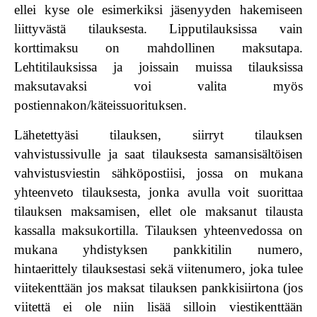
ellei kyse ole esimerkiksi jäsenyyden hakemiseen
liittyvästä tilauksesta. Lipputilauksissa vain
korttimaksu on mahdollinen maksutapa.
Lehtitilauksissa ja joissain muissa tilauksissa
maksutavaksi voi valita myös
postiennakon/käteissuorituksen.
Lähetettyäsi tilauksen, siirryt tilauksen
vahvistussivulle ja saat tilauksesta samansisältöisen
vahvistusviestin sähköpostiisi, jossa on mukana
yhteenveto tilauksesta, jonka avulla voit suorittaa
tilauksen maksamisen, ellet ole maksanut tilausta
kassalla maksukortilla. Tilauksen yhteenvedossa on
mukana yhdistyksen pankkitilin numero,
hintaerittely tilauksestasi sekä viitenumero, joka tulee
viitekenttään jos maksat tilauksen pankkisiirtona (jos
viitettä ei ole niin lisää silloin viestikenttään