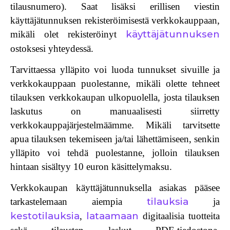
tilausnumero). Saat lisäksi erillisen viestin
käyttäjätunnuksen rekisteröimisestä verkkokauppaan,
käyttäjätunnuksen
mikäli olet rekisteröinyt
ostoksesi yhteydessä.
Tarvittaessa ylläpito voi luoda tunnukset sivuille ja
verkkokauppaan puolestanne, mikäli olette tehneet
tilauksen verkkokaupan ulkopuolella, josta tilauksen
laskutus on manuaalisesti siirretty
verkkokauppajärjestelmäämme. Mikäli tarvitsette
apua tilauksen tekemiseen ja/tai lähettämiseen, senkin
ylläpito voi tehdä puolestanne, jolloin tilauksen
hintaan sisältyy 10 euron käsittelymaksu.
Verkkokaupan käyttäjätunnuksella
asiakas pääsee
tilauksia
tarkastelemaan aiempia
ja
kestotilauksia
lataamaan
,
digitaalisia tuotteita