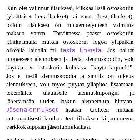
Kun olet valinnut tilauksesi
, klikkaa
lisää ostoskoriin
(yksittäiset kertatilaukset) tai
varaa
(kestotilaukset),
jolloin tilauksesi on hintaerittelyineen valmiina
maksua varten. Tarvittaessa pääset ostoskoriin
klikkaamalla mustaa ostoskorin logoa yläpalkin
tästä linkistä
oikealla laidalla tai
. Jos haluat
tuotteeseen
alennuksen
ja tiedät alennuskoodin, voit
käyttää sen ostoskorin kohdassa ”käytä kuponki”.
Jos et tiedä alennuskoodia ja sinulla on oikeus
alennukseen, voit myös pyytää ylläpitoa lisäämään
tekemällesi tilaukselle alennuskupongin ja
lähettämään uuden laskun alennettuun hintaan.
Jäsenalennukset
lisätään tuotteen hintaan
automaattisesti kunhan teet tilauksen kirjautuneena
verkkokauppaan jäsentunnuksillasi.
Saatuasi kaikki tilauksesi valmiiksi, voit siirtyä