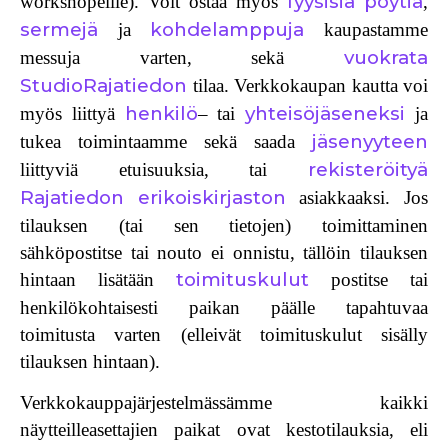
fyysisiä pöytiä
workshopeille). Voit ostaa myös
,
sermejä
kohdelamppuja
ja
kaupastamme
vuokrata
messuja varten, sekä
StudioRajatiedon
tilaa. Verkkokaupan kautta voi
henkilö
yhteisöjäseneksi
myös liittyä
– tai
ja
jäsenyyteen
tukea toimintaamme sekä saada
rekisteröityä
liittyviä etuisuuksia, tai
Rajatiedon erikoiskirjaston
asiakkaaksi. Jos
tilauksen (tai sen tietojen) toimittaminen
sähköpostitse tai nouto ei onnistu, tällöin tilauksen
toimituskulut
hintaan lisätään
postitse tai
henkilökohtaisesti paikan päälle tapahtuvaa
toimitusta varten (elleivät toimituskulut sisälly
tilauksen hintaan).
Verkkokauppajärjestelmässämme kaikki
näytteilleasettajien paikat ovat kestotilauksia, eli