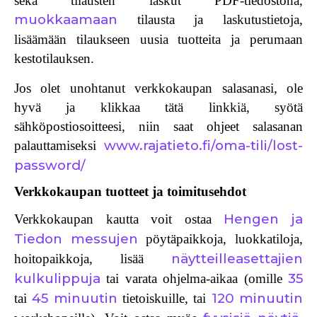
sekä tilausten laskut PDF-tiedostona,
muokkaamaan
tilausta ja laskutustietoja,
lisäämään tilaukseen uusia tuotteita ja perumaan
kestotilauksen.
Jos olet unohtanut verkkokaupan salasanasi, ole
hyvä ja klikkaa tätä linkkiä, syötä
sähköpostiosoitteesi, niin saat ohjeet salasanan
www.rajatieto.fi/oma-tili/lost-
palauttamiseksi
password/
Verkkokaupan tuotteet ja toimitusehdot
Hengen ja
Verkkokaupan kautta voit ostaa
Tiedon messujen
pöytäpaikkoja, luokkatiloja,
näytteilleasettajien
hoitopaikkoja, lisää
kulkulippuja
35
tai varata ohjelma-aikaa (omille
45 minuutin
120 minuutin
tai
tietoiskuille, tai