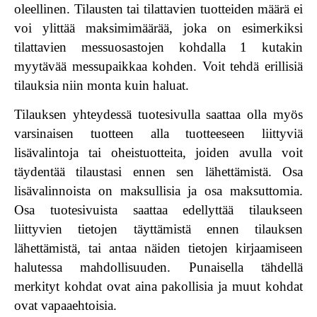
oleellinen. Tilausten tai tilattavien tuotteiden määrä ei
voi ylittää maksimimäärää, joka on esimerkiksi
tilattavien messuosastojen kohdalla 1 kutakin
myytävää messupaikkaa kohden. Voit tehdä erillisiä
tilauksia niin monta kuin haluat.
Tilauksen yhteydessä tuotesivulla saattaa olla myös
varsinaisen tuotteen alla tuotteeseen liittyviä
lisävalintoja
tai
oheistuotteita
, joiden avulla voit
täydentää tilaustasi ennen sen lähettämistä. Osa
lisävalinnoista on maksullisia ja osa maksuttomia.
Osa tuotesivuista saattaa edellyttää tilaukseen
liittyvien tietojen täyttämistä ennen tilauksen
lähettämistä, tai antaa näiden tietojen kirjaamiseen
halutessa mahdollisuuden. Punaisella tähdellä
merkityt kohdat ovat aina pakollisia ja muut kohdat
ovat vapaaehtoisia.