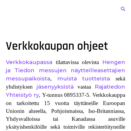
Verkkokaupan ohjeet
Verkkokaupassa
Hengen
tilattavissa olevista
ja Tiedon messujen
näytteilleasettajien
messupaikoista
muista tuotteista
,
sekä
jäsenyyksistä
Rajatiedon
yhdistyksen
vastaa
Yhteistyö ry
,
Y-tunnus 0895337-5
. Verkkokauppa
on tarkoitettu 15 vuotta täyttäneille Euroopan
Unionin alueella, Pohjoismaissa, Iso-Britanniassa,
Yhdysvalloissa tai Kanadassa asuville
yksityishenkilöille sekä toimiville rekisteröityneille