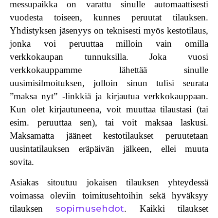
messupaikka on varattu sinulle automaattisesti
vuodesta toiseen, kunnes peruutat tilauksen.
Yhdistyksen jäsenyys on teknisesti myös kestotilaus,
jonka voi peruuttaa milloin vain omilla
verkkokaupan tunnuksilla. Joka vuosi
verkkokauppamme lähettää sinulle
uusimisilmoituksen, jolloin sinun tulisi seurata
”maksa nyt” -linkkiä ja kirjautua verkkokauppaan.
Kun olet kirjautuneena, voit muuttaa tilaustasi (tai
esim. peruuttaa sen), tai voit maksaa laskusi.
Maksamatta jääneet kestotilaukset peruutetaan
uusintatilauksen eräpäivän jälkeen, ellei muuta
sovita.
Asiakas sitoutuu jokaisen tilauksen yhteydessä
voimassa oleviin toimitusehtoihin sekä hyväksyy
sopimusehdot
tilauksen
. Kaikki tilaukset