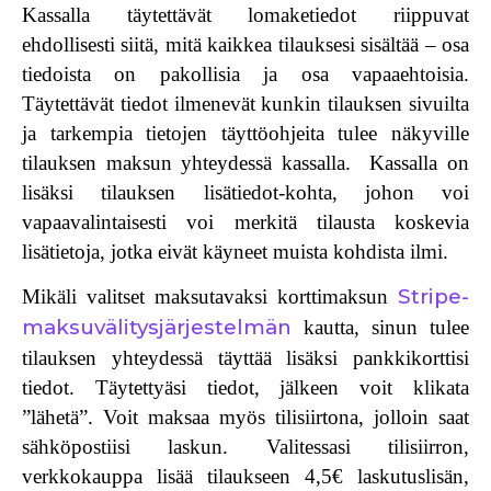
Kassalla täytettävät lomaketiedot riippuvat
ehdollisesti siitä, mitä kaikkea tilauksesi sisältää – osa
tiedoista on pakollisia ja osa vapaaehtoisia.
Täytettävät tiedot ilmenevät kunkin tilauksen sivuilta
ja tarkempia tietojen täyttöohjeita tulee näkyville
tilauksen maksun yhteydessä kassalla. Kassalla on
lisäksi tilauksen lisätiedot-kohta, johon voi
vapaavalintaisesti voi merkitä tilausta koskevia
lisätietoja, jotka eivät käyneet muista kohdista ilmi.
Stripe-
Mikäli valitset maksutavaksi
korttimaksun
maksuvälitysjärjestelmän
kautta, sinun tulee
tilauksen yhteydessä täyttää lisäksi pankkikorttisi
tiedot. Täytettyäsi tiedot, jälkeen voit klikata
”lähetä”. Voit maksaa myös
tilisiirtona
, jolloin saat
sähköpostiisi laskun. Valitessasi tilisiirron,
verkkokauppa lisää tilaukseen 4,5€
laskutuslisän
,