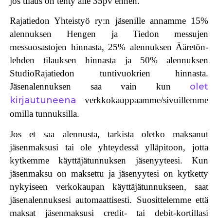
jos tilaus on tehty alle 35pv ennen.
Rajatiedon Yhteistyö ry:n jäsenille
annamme
15%
alennuksen
Hengen ja Tiedon messujen
messuosastojen hinnasta,
25% alennuksen
Ääretön-
lehden tilauksen hinnasta ja
50% alennuksen
StudioRajatiedon tuntivuokrien hinnasta.
olet
Jäsenalennuksen saa vain kun
kirjautuneena
verkkokauppaamme/sivuillemme
omilla tunnuksilla.
Jos et saa alennusta
, tarkista oletko maksanut
jäsenmaksusi tai ole yhteydessä ylläpitoon, jotta
kytkemme käyttäjätunnuksen jäsenyyteesi. Kun
jäsenmaksu on maksettu ja jäsenyytesi on kytketty
nykyiseen verkokaupan käyttäjätunnukseen, saat
jäsenalennuksesi automaattisesti. Suosittelemme että
maksat jäsenmaksusi credit- tai debit-kortillasi