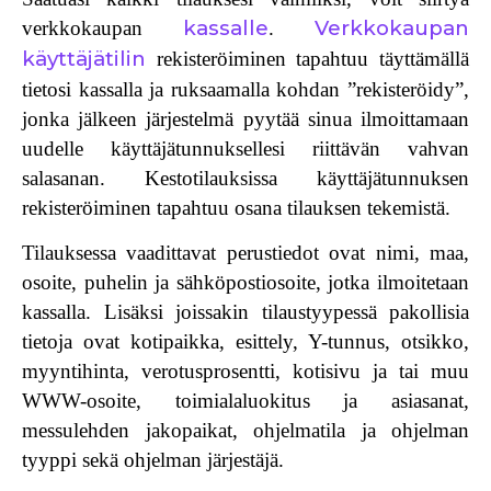
kassalle
Verkkokaupan
verkkokaupan
.
käyttäjätilin
rekisteröiminen tapahtuu täyttämällä
tietosi kassalla ja ruksaamalla kohdan ”rekisteröidy”,
jonka jälkeen järjestelmä pyytää sinua ilmoittamaan
uudelle käyttäjätunnuksellesi riittävän vahvan
salasanan. Kestotilauksissa käyttäjätunnuksen
rekisteröiminen tapahtuu osana tilauksen tekemistä.
Tilauksessa vaadittavat perustiedot
ovat nimi, maa,
osoite, puhelin ja sähköpostiosoite, jotka ilmoitetaan
kassalla. Lisäksi joissakin tilaustyypessä pakollisia
tietoja ovat kotipaikka, esittely, Y-tunnus, otsikko,
myyntihinta, verotusprosentti, kotisivu ja tai muu
WWW-osoite, toimialaluokitus ja asiasanat,
messulehden jakopaikat, ohjelmatila ja ohjelman
tyyppi sekä ohjelman järjestäjä.