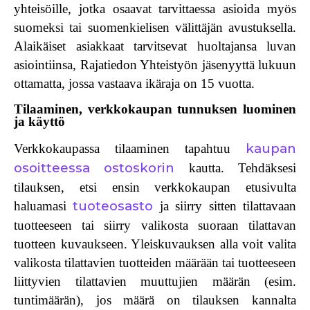
yhteisöille, jotka osaavat tarvittaessa asioida myös
suomeksi tai suomenkielisen välittäjän avustuksella.
Alaikäiset asiakkaat tarvitsevat huoltajansa luvan
asiointiinsa, Rajatiedon Yhteistyön jäsenyyttä lukuun
ottamatta, jossa vastaava ikäraja on 15 vuotta.
Tilaaminen, verkkokaupan tunnuksen luominen
ja käyttö
kaupan
Verkkokaupassa tilaaminen tapahtuu
osoitteessa
ostoskorin
kautta.
Tehdäksesi
tilauksen
, etsi ensin verkkokaupan etusivulta
tuoteosasto
haluamasi
ja siirry sitten tilattavaan
tuotteeseen tai siirry valikosta suoraan tilattavan
tuotteen kuvaukseen. Yleiskuvauksen alla voit valita
valikosta tilattavien tuotteiden määrään tai tuotteeseen
liittyvien tilattavien muuttujien määrän (esim.
tuntimäärän), jos määrä on tilauksen kannalta