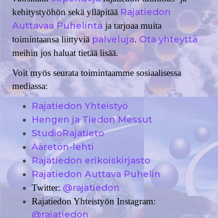
Rajatiedon
kehitystyöhön sekä ylläpitää
Auttavaa Puhelinta
ja tarjoaa muita
palveluja
Ota yhteyttä
toimintaansa liittyviä
.
meihin jos haluat tietää lisää.
Voit myös seurata toimintaamme sosiaalisessa
mediassa:
Rajatiedon Yhteistyö
Hengen ja Tiedon Messut
StudioRajatieto
Ääretön-lehti
Rajatiedon erikoiskirjasto
Rajatiedon Auttava Puhelin
@rajatiedon
Twitter:
Rajatiedon Yhteistyön Instagram:
@rajatiedon