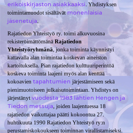
erikoiskirjaston asiakkaaksi
. Yhdistyksen
monenlaisia
toimintamuodot sisältävät
jäsenetuja
.
Rajatiedon Yhteistyö ry. toimi alkuvuosina
rekisteröimättömänä
Rajatiedon
Yhteistyöryhmänä
, jonka toiminta käynnistyi
kattavalla alan toimintaa koskevan aineiston
kartoituksella. Pian rajatiedon kulttuuriperintöä
koskeva toiminta laajeni myös alan kenttää
tapahtumien
kokoavien
järjestämiseen sekä
pienimuotoiseen julkaisutoimintaan. Yhdistys on
vuodesta 1983 lähtien
Hengen ja
järjestänyt
Tiedon messuja
, joiden laajentuessa 18
rajatiedon vaikuttajaa päätti kokoontua 27.
huhtikuuta 1990 Rajatiedon Yhteistyö ry:n
perustamiskokoukseen toiminnan virallistamiseksi.