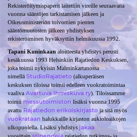
Rekisteröitymispaperit laitettiin vireille seuraavana
vuonna sääntöjen tarkistamisen jälkeen ja
Oikeusministeriön toivomien pienten
sääntömuutosten jälkeen yhdistyksen
rekisteröiminen hyväksyttiin helmikuussa 1992.
Tapani Kuninkaan
aloitteesta yhdistys perusti
kesäkuussa 1993 Helsinkiin Rajatiedon Keskuksen,
joka toimii nykyisin Malminkartanossa
StudioRajatieto
nimellä
(alkuperäisen
keskuksen tiloissa toimii edelleen vuokratoimintaa
Avartuva Ihmiskuva ry
vaaliva
). Tiloissamme
messutoimiston
toimii
lisäksi vuonna 1995
Rajatiedon erikoiskirjasto
avattu
ja sitä myös
vuokrataan
halukkaille kirjaston aukioloaikojen
jakaa
ulkopuolella. Lisäksi yhdistys
stipendejä
vuosittain
rajatiedon tutkimus- ja