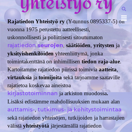
Yhteistyö ry
Rajatiedon Yhteistyö ry
(Y-tunnus 0895337-5) on
vuonna 1975 perustettu aatteellisesti,
uskonnollisesti ja poliittisesti sitoutumaton
rajatiedon
seurojen
,
säätiöiden
,
yritysten
ja
yksityishenkilöiden
yhteenliittymä, jonka
toimintakenttänä on inhimillisen
tiedon raja-alue
.
Kartoitamme rajatiedon piirissä toimivia
aatteita
,
virtauksia
ja
toimijoita
sekä tarjoamme saataville
rajatietoa koskevaa aineistoa
kirjastotoiminnan
ja arkiston muodossa
.
Lisäksi edistämme mahdollisuuksien mukaan alan
auttamis-
tutkimus- ja kehitystoimintaa
,
sekä rajatiedon yhteisöjen, tutkijoiden ja harrastajien
välistä
yhteistyötä
järjestämällä rajatiedon