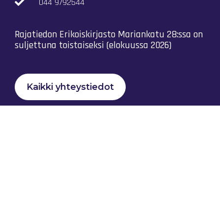
044 9792544
Rajatiedon Erikoiskirjasto Mariankatu 28:ssa on
suljettuna toistaiseksi (elokuussa 2026)
Kaikki yhteystiedot
Tietosuojaseloste
Rajatiedon Yhteistyö Ry © 2023 |