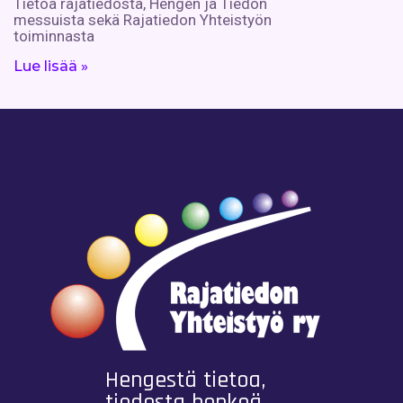
Tietoa rajatiedosta, Hengen ja Tiedon
messuista sekä Rajatiedon Yhteistyön
toiminnasta
Lue lisää »
Hengestä tietoa,
tiedosta henkeä.