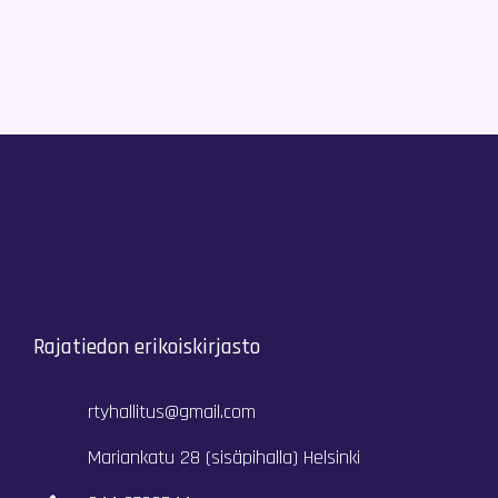
Rajatiedon erikoiskirjasto
rtyhallitus@gmail.com
Mariankatu 28 (sisäpihalla) Helsinki