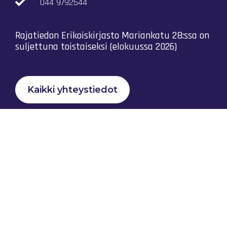
044 9792544
Rajatiedon Erikoiskirjasto Mariankatu 28:ssa on
suljettuna toistaiseksi (elokuussa 2026)
Kaikki yhteystiedot
Tietosuojaseloste
Rajatiedon Yhteistyö Ry © 2023 |