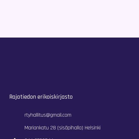
Rajatiedon erikoiskirjasto
rtyhallitus@gmail.com
Mariankatu 28 (sisäpihalla) Helsinki