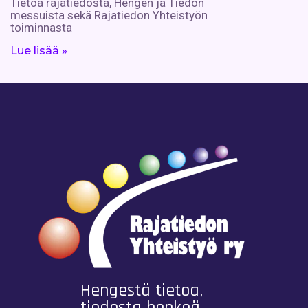
Tietoa rajatiedosta, Hengen ja Tiedon
messuista sekä Rajatiedon Yhteistyön
toiminnasta
Lue lisää »
Hengestä tietoa,
tiedosta henkeä.