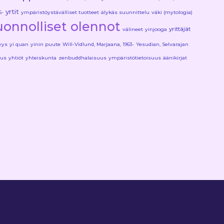
yrtit
5-
ympäristöystävälliset tuotteet
älykäs suunnittelu
väki (mytologia)
luonnolliset olennot
yrittäjät
välineet
yinjooga
yys
yi quan
yinin puute
Will-Vidlund, Marjaana, 1963-
Yesudian, Selvarajan
eus
yhtiöt
yhteiskunta
zenbuddhalaisuus
ympäristötietoisuus
äänikirjat