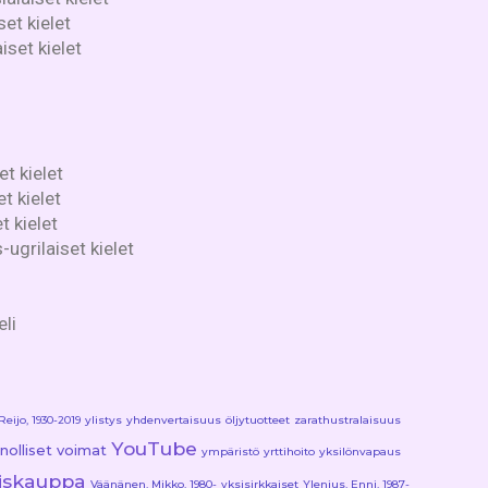
et kielet
iset kielet
t kielet
t kielet
t kielet
ugrilaiset kielet
eli
Reijo, 1930-2019
ylistys
yhdenvertaisuus
öljytuotteet
zarathustralaisuus
YouTube
nnolliset voimat
ympäristö
yrttihoito
yksilönvapaus
äiskauppa
Väänänen, Mikko, 1980-
yksisirkkaiset
Ylenius, Enni, 1987-