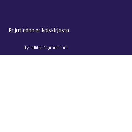
Rajatiedon erikoiskirjasto
rtyhallitus@gmail.com
Mariankatu 28 (sisäpihalla) Helsinki
044 9792544
Rajatiedon Erikoiskirjasto Mariankatu 28:ssa on
suljettuna toistaiseksi (elokuussa 2026)
Kaikki yhteystiedot