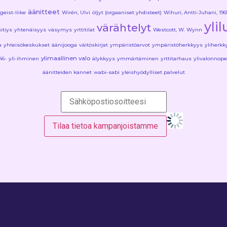
äänitteet
geist-liike
Wirén, Ulvi
öljyt (orgaaniset yhdisteet)
Wihuri, Antti-Juhani, 196
yli
värähtelyt
äitiys
yhtenäisyys
väsymys
yrttitilat
Westcott, W. Wynn
a
yhteisökeskukset
äänijooga
väitöskirjat
ympäristöarvot
ympäristöherkkyys
yliherkk
ylimaallinen valo
46-
yli-ihminen
älykkyys
ymmärtäminen
yrttitarhaus
ylivalonnop
äänitteiden kannet
wabi-sabi
yleishyödylliset palvelut