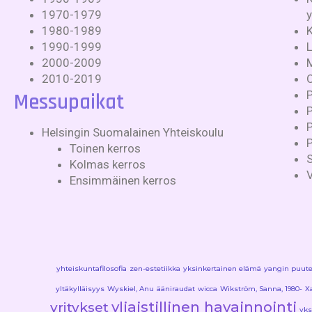
1970-1979
1980-1989
1990-1999
2000-2009
2010-2019
Messupaikat
P
Helsingin Suomalainen Yhteiskoulu
Toinen kerros
S
Kolmas kerros
Ensimmäinen kerros
yhteiskuntafilosofia
zen-estetiikka
yksinkertainen elämä
yangin puut
yltäkylläisyys
Wyskiel, Anu
ääniraudat
wicca
Wikström, Sanna, 1980-
X
yliaistillinen havainnointi
yritykset
yks