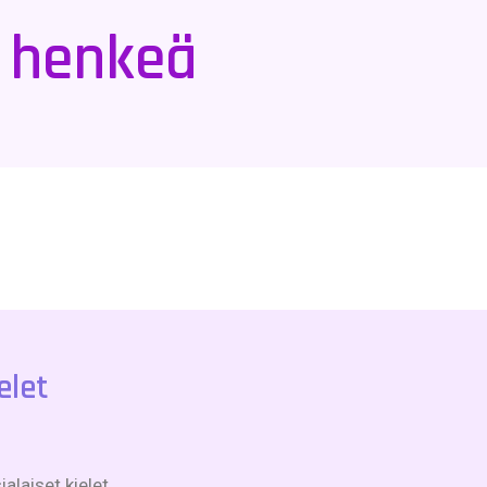
a henkeä
elet
alaiset kielet