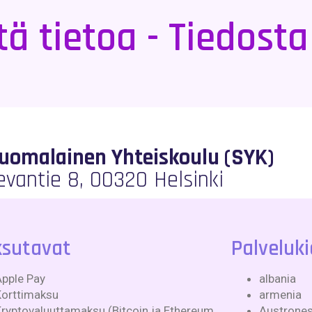
ä tietoa - Tiedost
Suomalainen Yhteiskoulu (SYK)
evantie 8, 00320 Helsinki
sutavat
Palveluki
Apple Pay
albania
Korttimaksu
armenia
ryptovaluuttamaksu (Bitcoin ja Ethereum
Austronesi