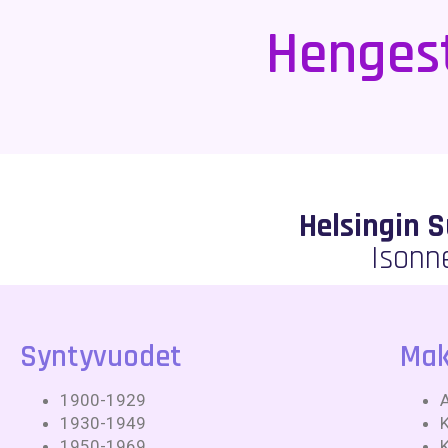
Hengest
Helsingin 
Isonn
Syntyvuodet
Mak
1900-1929
1930-1949
1950-1969
K