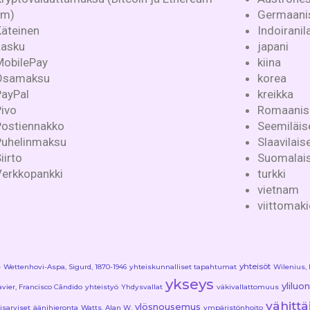
ym)
Germaanis
Käteinen
Indoiranila
Lasku
japani
MobilePay
kiina
Osamaksu
korea
PayPal
kreikka
ivo
Romaanise
Postiennakko
Seemiläise
Puhelinmaksu
Slaavilaise
iirto
Suomalais-
Verkkopankki
turkki
vietnam
viittomaki
yhteisöt
e
Wettenhovi-Aspa, Sigurd, 1870-1946
yhteiskunnalliset tapahtumat
Wilenius, 
ykseys
yliluo
avier, Francisco Cândido
yhteistyö
Yhdysvallat
väkivallattomuus
vähitt
ylösnousemus
isarviset
äänihieronta
Watts, Alan W.
ympäristönhoito