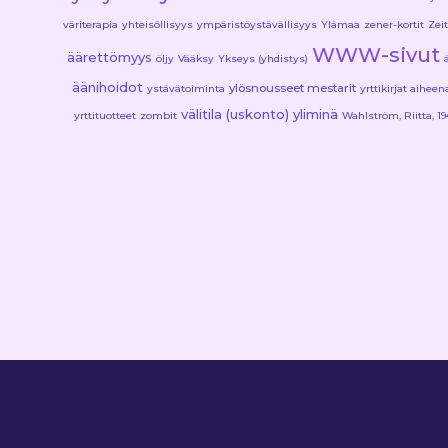
väriterapia
yhteisöllisyys
ympäristöystävällisyys
Ylämaa
zener-kortit
Zeit
WWW-sivut
äärettömyys
öljy
Vääksy
Ykseys (yhdistys)
äänihoidot
ylösnousseet mestarit
ystävätoiminta
yrttikirjat aiheen
välitila (uskonto)
yliminä
yrttituotteet
zombit
Wahlström, Riitta, 19