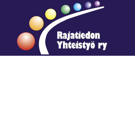
Hengestä tietoa,
tiedosta henkeä.