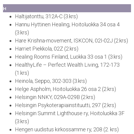
H
Haltijatonttu, 312A-C (3.krs)
Hannu Hyttinen Healing, Hoitoluokka 34 osa 4
(3.krs)
Hare Krishna-movement, ISKCON, 02I-02J (2.krs)
Harriet Piekkola, 02Z (2.krs)
Healing Rooms Finland, Luokka 33 osa 1 (3.krs)
HealthyLife – Perfect Wealth Living, 172-173
(1.krs)
Heinola, Seppo, 302-303 (3.krs)
Helge Aspholm, Hoitoluokka 26 osa 2 (2.krs)
Helsingin NNKY, 029A-029B (2.krs)
Helsingin Psykoterapiainstituutti, 297 (2.krs)
Helsingin Summit Lighthouse ry, Hoitoluokka 3F
(3.krs)
Hengen uudistus kirkossamme ry, 208 (2. krs)