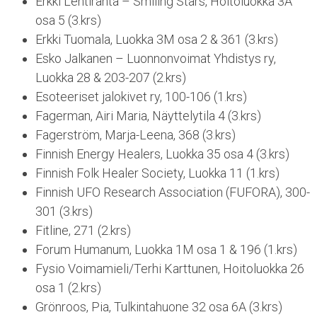
Erkki Lehtiranta – Smiling Stars, Hoitoluokka 3A
osa 5 (3.krs)
Erkki Tuomala, Luokka 3M osa 2 & 361 (3.krs)
Esko Jalkanen – Luonnonvoimat Yhdistys ry,
Luokka 28 & 203-207 (2.krs)
Esoteeriset jalokivet ry, 100-106 (1.krs)
Fagerman, Airi Maria, Näyttelytila 4 (3.krs)
Fagerström, Marja-Leena, 368 (3.krs)
Finnish Energy Healers, Luokka 35 osa 4 (3.krs)
Finnish Folk Healer Society, Luokka 11 (1.krs)
Finnish UFO Research Association (FUFORA), 300-
301 (3.krs)
Fitline, 271 (2.krs)
Forum Humanum, Luokka 1M osa 1 & 196 (1.krs)
Fysio Voimamieli/Terhi Karttunen, Hoitoluokka 26
osa 1 (2.krs)
Grönroos, Pia, Tulkintahuone 32 osa 6A (3.krs)