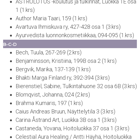
ASTROLOTUS -koulutus ja tulkinnat, Luokka 1E osa
1 (1.krs)
Author Maria Taari, 159 (1.krs)
Avartuva Ihmiskuva ry, 427-428 osa 1 (3.krs)
Ayurvedista luonnonkosmetiikkaa, 094-095 (1.krs)
B-C-D
Bech, Tuula, 267-269 (2.krs)
Benjaminsson, Kristiina, 199B osa 2 (1.krs)
Bergvik, Marika, 137-139 (1.krs)
Bhakti Marga Finland ry, 392-394 (3.krs)
Bierenstiel, Sabine, Tulkintahuone 32 osa 6B (3.krs)
Blomqvist, Johanna, 024 (2.krs)
Brahma Kumaris, 197 (1.krs)
Caius Andreas Bruun, Näyttelytila 3 (3.krs)
Carina Åstrand Art, Luokka 3B osa 1 (3.krs)
Castaneda, Yovana, Hoitoluokka 37 osa 1 (3.krs)
Celestial Aura Healing / Antti Häyhä, Hoitoluokka