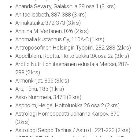
Ananda Seva ry, Galaksitila 39 osa 1 (3. krs)
Anitaelisabeth, 387-388 (3.krs)
Annakataika, 372-373 (3.krs)
Anniina M. Vertanen, 026 (2.krs)
Anomalia kustannus Oy, 110A-C (1.krs)
Antroposofinen Helsingin Työpiiri, 282-283 (2.krs)
Appelblom, Reetta, Hoitoluokka 3A osa 2a (3.krs)
Arctic Nutrition itsenäinen edustaja Mersai, 287-
288 (2.krs)
Armonkirjat, 356 (3.krs)
Aru, Tõnu, 185 (1.krs)
Asko Nummela, 347B (3.krs)
Aspholm, Helge, Hoitoluokka 26 osa 2 (2.krs)
Astrologi Homeopaatti Johanna Karpov, 370
(3.krs)
Astrologi Seppo Tanhua / Astro.fi, 221-223 (2.krs)