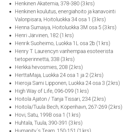
Henkinen Akatemia, 378-380 (3.krs)
Henkinen koulutus, energiahoito ja kanavointi
Valonpisara, Hoitoluokka 34 osa 1 (3.krs)
Henna Sumaiya, Hoitoluokka 3M osa 5 (3.krs)
Henri Järvinen, 182 (1.krs)
Henrik Suoheimo, Luokka 1L osa 2b (1.krs)
Henry T. Laurencyn vanhempaa esoteerista
tietoperinnettä, 338 (3.krs)
Herkkä hevosmies, 208 (2.krs)
HerttaMaja, Luokka 24 osa 1 ja 2 (2.krs)
Hieroja Sami Lipponen, Luokka 24 osa 3 (2.krs)
High Way of Life, 096-099 (1.krs)
Hoitola Ajaton / Tanja Tissari, 234 (2.krs)
Hoitola/Tuula Bech, Köpenhavn, 267-269 (2.krs)
Hovi, Satu, 199B osa 1 (1.krs)
Huhtala, Tuula, 390-391 (3.krs)
Humanity´s Team, 150-151 (1.krs)