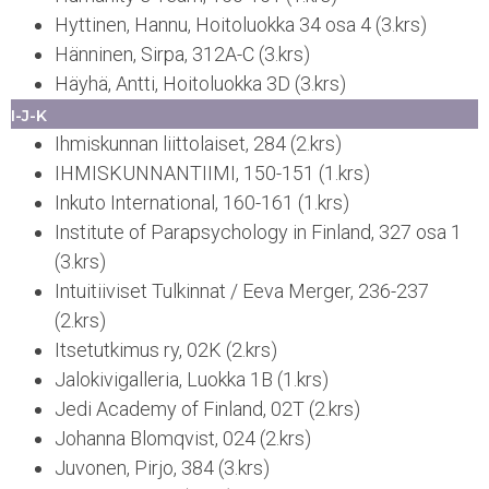
Hyttinen, Hannu, Hoitoluokka 34 osa 4 (3.krs)
Hänninen, Sirpa, 312A-C (3.krs)
Häyhä, Antti, Hoitoluokka 3D (3.krs)
I-J-K
Ihmiskunnan liittolaiset, 284 (2.krs)
IHMISKUNNANTIIMI, 150-151 (1.krs)
Inkuto International, 160-161 (1.krs)
Institute of Parapsychology in Finland, 327 osa 1
(3.krs)
Intuitiiviset Tulkinnat / Eeva Merger, 236-237
(2.krs)
Itsetutkimus ry, 02K (2.krs)
Jalokivigalleria, Luokka 1B (1.krs)
Jedi Academy of Finland, 02T (2.krs)
Johanna Blomqvist, 024 (2.krs)
Juvonen, Pirjo, 384 (3.krs)