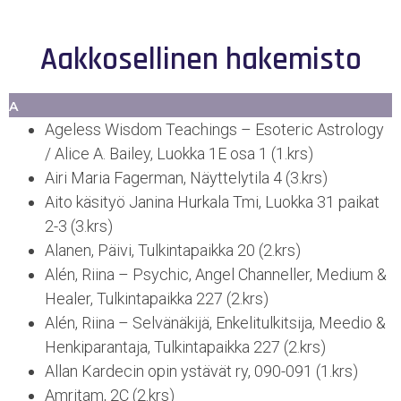
Aakkosellinen hakemisto
A
Ageless Wisdom Teachings – Esoteric Astrology
/ Alice A. Bailey, Luokka 1E osa 1 (1.krs)
Airi Maria Fagerman, Näyttelytila 4 (3.krs)
Aito käsityö Janina Hurkala Tmi, Luokka 31 paikat
2-3 (3.krs)
Alanen, Päivi, Tulkintapaikka 20 (2.krs)
Alén, Riina – Psychic, Angel Channeller, Medium &
Healer, Tulkintapaikka 227 (2.krs)
Alén, Riina – Selvänäkijä, Enkelitulkitsija, Meedio &
Henkiparantaja, Tulkintapaikka 227 (2.krs)
Allan Kardecin opin ystävät ry, 090-091 (1.krs)
Amritam, 2C (2.krs)