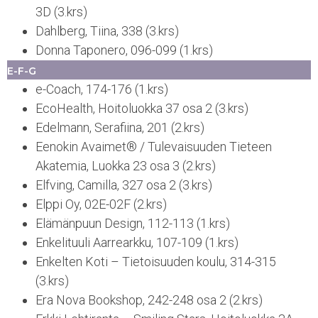
3D (3.krs)
Dahlberg, Tiina, 338 (3.krs)
Donna Taponero, 096-099 (1.krs)
E-F-G
e-Coach, 174-176 (1.krs)
EcoHealth, Hoitoluokka 37 osa 2 (3.krs)
Edelmann, Serafiina, 201 (2.krs)
Eenokin Avaimet® / Tulevaisuuden Tieteen
Akatemia, Luokka 23 osa 3 (2.krs)
Elfving, Camilla, 327 osa 2 (3.krs)
Elppi Oy, 02E-02F (2.krs)
Elämänpuun Design, 112-113 (1.krs)
Enkelituuli Aarrearkku, 107-109 (1.krs)
Enkelten Koti – Tietoisuuden koulu, 314-315
(3.krs)
Era Nova Bookshop, 242-248 osa 2 (2.krs)