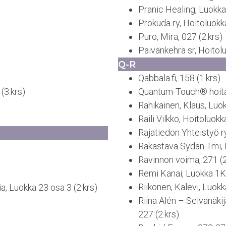
Pranic Healing, Luokka 
Prokuda ry, Hoitoluokka
Puro, Mira, 027 (2.krs)
Päivänkehrä sr, Hoitolu
Q-R
Qabbala.fi, 158 (1.krs)
(3.krs)
Quantum-Touch® hoitaja
Rahikainen, Klaus, Luok
Raili Vilkko, Hoitoluokk
Rajatiedon Yhteistyö ry
Rakastava Sydän Tmi, 
Ravinnon voima, 271 (2
Remi Kanai, Luokka 1K 
Riikonen, Kalevi, Luokk
, Luokka 23 osa 3 (2.krs)
Riina Alén – Selvänäkij
227 (2.krs)