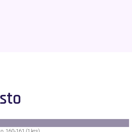
sto
to, 160-161 (1.krs)