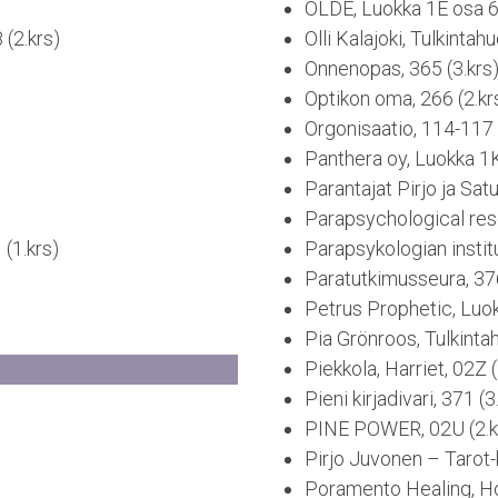
OLDE, Luokka 1E osa 6 
 (2.krs)
Olli Kalajoki, Tulkintah
Onnenopas, 365 (3.krs
Optikon oma, 266 (2.kr
Orgonisaatio, 114-117 
Panthera oy, Luokka 1K
Parantajat Pirjo ja Satu
Parapsychological rese
(1.krs)
Parapsykologian institu
Paratutkimusseura, 376
Petrus Prophetic, Luok
Pia Grönroos, Tulkinta
Piekkola, Harriet, 02Z (
Pieni kirjadivari, 371 (3
PINE POWER, 02U (2.k
Pirjo Juvonen – Tarot-k
Poramento Healing, Ho