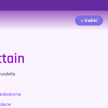
« Kaikki
ttain
 vuodelta.
tiedostona
place