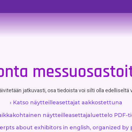
onta messuosastoi
ivitetään jatkuvasti, osa tiedoista voi silti olla edelliseltä
› Katso näytteilleasettajat aakkostettuna
aikkakohtainen näytteilleasettajaluettelo PDF-
cerpts about exhibitors in english, organized by 