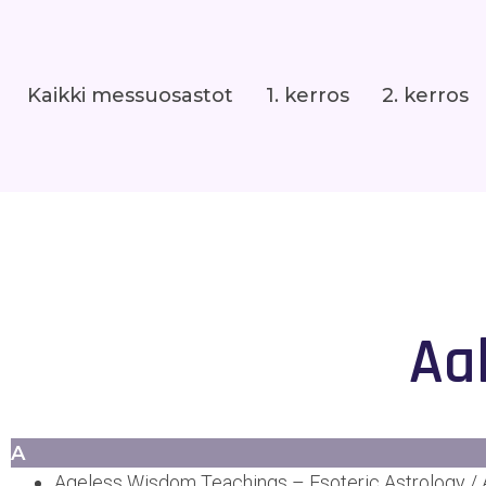
Kaikki messuosastot
1. kerros
2. kerros
Aa
A
Ageless Wisdom Teachings – Esoteric Astrology / Al