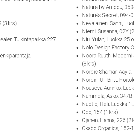
Nature by Amppu, 358-
Nature’s Secret, 094-0
 (3.krs)
Nevalainen, Sanni, Luo
Niemi, Susanna, 02Y (2
ealer, Tulkintapaikka 227
Niu, Yulan, Luokka 25 o
Nolo Design Factory Oy
Henkiparantaja,
Noora Ruuth: Moderni 
(3.krs)
Nordic Shaman Aayla, 2
Nordin, Ull-Britt, Hoito
Nouseva Aurinko, Luokk
Nummela, Asko, 347B (
Nuotio, Heli, Luokka 1E
Odo, 154 (1.krs)
Ojanen, Hanna, 226 (2.
Okabo Organics, 152-15