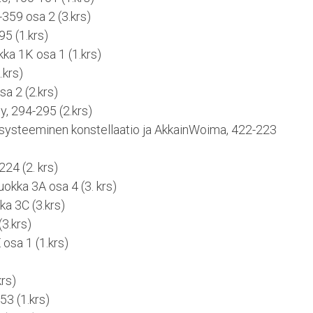
359 osa 2 (3.krs)
95 (1.krs)
kka 1K osa 1 (1.krs)
.krs)
sa 2 (2.krs)
, 294-295 (2.krs)
systeeminen konstellaatio ja AkkainWoima, 422-223
24 (2. krs)
luokka 3A osa 4 (3. krs)
a 3C (3.krs)
3.krs)
 osa 1 (1.krs)
krs)
3 (1.krs)