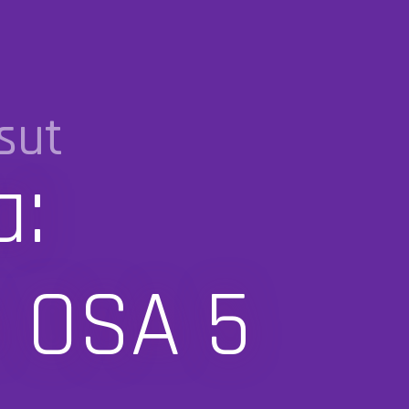
sut
a:
 OSA 5