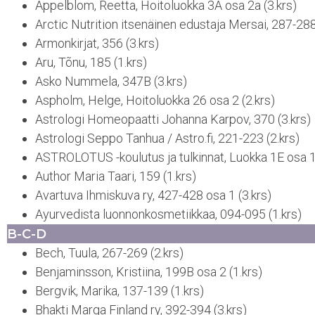
Appelblom, Reetta, Hoitoluokka 3A osa 2a (3.krs)
Arctic Nutrition itsenäinen edustaja Mersai, 287-288
Armonkirjat, 356 (3.krs)
Aru, Tõnu, 185 (1.krs)
Asko Nummela, 347B (3.krs)
Aspholm, Helge, Hoitoluokka 26 osa 2 (2.krs)
Astrologi Homeopaatti Johanna Karpov, 370 (3.krs)
Astrologi Seppo Tanhua / Astro.fi, 221-223 (2.krs)
ASTROLOTUS -koulutus ja tulkinnat, Luokka 1E osa 1 
Author Maria Taari, 159 (1.krs)
Avartuva Ihmiskuva ry, 427-428 osa 1 (3.krs)
Ayurvedista luonnonkosmetiikkaa, 094-095 (1.krs)
B-C-D
Bech, Tuula, 267-269 (2.krs)
Benjaminsson, Kristiina, 199B osa 2 (1.krs)
Bergvik, Marika, 137-139 (1.krs)
Bhakti Marga Finland ry, 392-394 (3.krs)