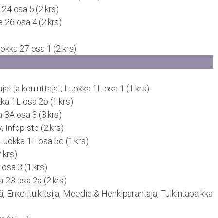
24 osa 5 (2.krs)
 26 osa 4 (2.krs)
okka 27 osa 1 (2.krs)
t ja kouluttajat, Luokka 1L osa 1 (1.krs)
ka 1L osa 2b (1.krs)
a 3A osa 3 (3.krs)
, Infopiste (2.krs)
Luokka 1E osa 5c (1.krs)
.krs)
osa 3 (1.krs)
a 23 osa 2a (2.krs)
ä, Enkelitulkitsija, Meedio & Henkiparantaja, Tulkintapaikka