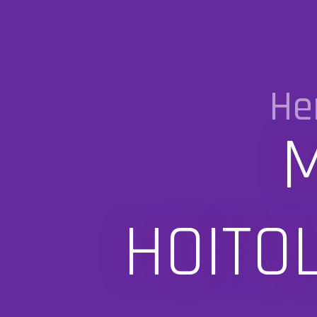
He
M
HOITO