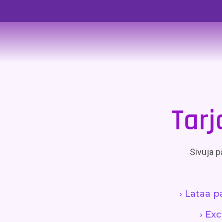
Tarj
Sivuja pä
› Lataa p
› Ex