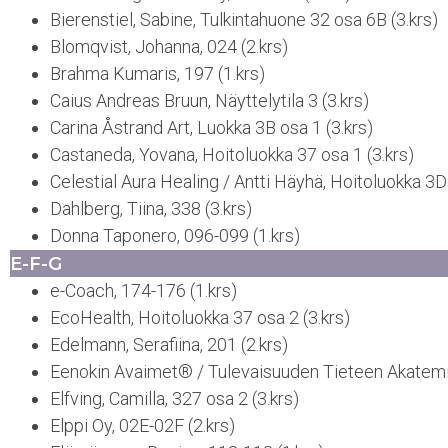
Bierenstiel, Sabine, Tulkintahuone 32 osa 6B (3.krs)
Blomqvist, Johanna, 024 (2.krs)
Brahma Kumaris, 197 (1.krs)
Caius Andreas Bruun, Näyttelytila 3 (3.krs)
Carina Åstrand Art, Luokka 3B osa 1 (3.krs)
Castaneda, Yovana, Hoitoluokka 37 osa 1 (3.krs)
Celestial Aura Healing / Antti Häyhä, Hoitoluokka 3D 
Dahlberg, Tiina, 338 (3.krs)
Donna Taponero, 096-099 (1.krs)
E-F-G
e-Coach, 174-176 (1.krs)
EcoHealth, Hoitoluokka 37 osa 2 (3.krs)
Edelmann, Serafiina, 201 (2.krs)
Eenokin Avaimet® / Tulevaisuuden Tieteen Akatemia
Elfving, Camilla, 327 osa 2 (3.krs)
Elppi Oy, 02E-02F (2.krs)