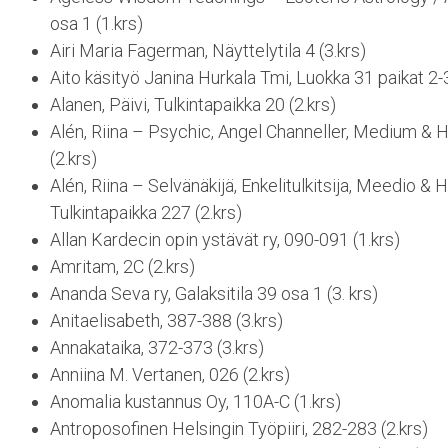
osa 1 (1.krs)
Airi Maria Fagerman, Näyttelytila 4 (3.krs)
Aito käsityö Janina Hurkala Tmi, Luokka 31 paikat 2-3
Alanen, Päivi, Tulkintapaikka 20 (2.krs)
Alén, Riina – Psychic, Angel Channeller, Medium & H
(2.krs)
Alén, Riina – Selvänäkijä, Enkelitulkitsija, Meedio & 
Tulkintapaikka 227 (2.krs)
Allan Kardecin opin ystävät ry, 090-091 (1.krs)
Amritam, 2C (2.krs)
Ananda Seva ry, Galaksitila 39 osa 1 (3. krs)
Anitaelisabeth, 387-388 (3.krs)
Annakataika, 372-373 (3.krs)
Anniina M. Vertanen, 026 (2.krs)
Anomalia kustannus Oy, 110A-C (1.krs)
Antroposofinen Helsingin Työpiiri, 282-283 (2.krs)