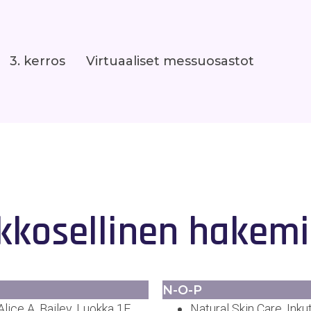
3. kerros
Virtuaaliset messuosastot
kkosellinen hakemi
N-O-P
ice A. Bailey, Luokka 1E
Natural Skin Care, Inku