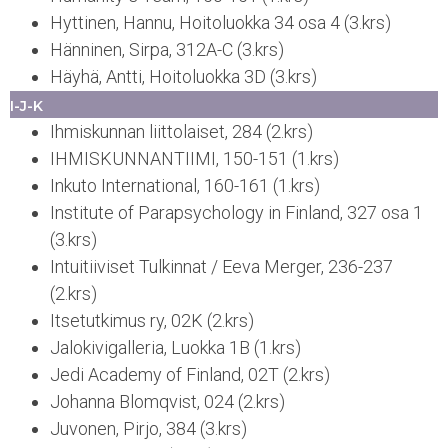
Hyttinen, Hannu, Hoitoluokka 34 osa 4 (3.krs)
Hänninen, Sirpa, 312A-C (3.krs)
Häyhä, Antti, Hoitoluokka 3D (3.krs)
I-J-K
Ihmiskunnan liittolaiset, 284 (2.krs)
IHMISKUNNANTIIMI, 150-151 (1.krs)
Inkuto International, 160-161 (1.krs)
Institute of Parapsychology in Finland, 327 osa 1
(3.krs)
Intuitiiviset Tulkinnat / Eeva Merger, 236-237
(2.krs)
Itsetutkimus ry, 02K (2.krs)
Jalokivigalleria, Luokka 1B (1.krs)
Jedi Academy of Finland, 02T (2.krs)
Johanna Blomqvist, 024 (2.krs)
Juvonen, Pirjo, 384 (3.krs)