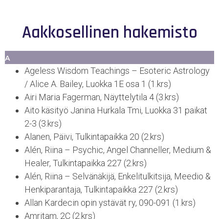
Aakkosellinen hakemisto
A
Ageless Wisdom Teachings – Esoteric Astrology
/ Alice A. Bailey, Luokka 1E osa 1 (1.krs)
Airi Maria Fagerman, Näyttelytila 4 (3.krs)
Aito käsityö Janina Hurkala Tmi, Luokka 31 paikat
2-3 (3.krs)
Alanen, Päivi, Tulkintapaikka 20 (2.krs)
Alén, Riina – Psychic, Angel Channeller, Medium &
Healer, Tulkintapaikka 227 (2.krs)
Alén, Riina – Selvänäkijä, Enkelitulkitsija, Meedio &
Henkiparantaja, Tulkintapaikka 227 (2.krs)
Allan Kardecin opin ystävät ry, 090-091 (1.krs)
Amritam, 2C (2.krs)