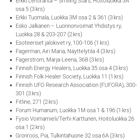
Erkki Lehtiranta – Smiling Stars, Hoitoluokka 3A
osa 5 (3.krs)
Erkki Tuomala, Luokka 3M osa 2 & 361 (3.krs)
Esko Jalkanen – Luonnonvoimat Yhdistys ry,
Luokka 28 & 203-207 (2.krs)
Esoteeriset jalokivet ry, 100-106 (1.krs)
Fagerman, Airi Maria, Näyttelytila 4 (3.krs)
Fagerström, Marja-Leena, 368 (3.krs)
Finnish Energy Healers, Luokka 35 osa 4 (3.krs)
Finnish Folk Healer Society, Luokka 11 (1.krs)
Finnish UFO Research Association (FUFORA), 300-
301 (3.krs)
Fitline, 271 (2.krs)
Forum Humanum, Luokka 1M osa 1 & 196 (1.krs)
Fysio Voimamieli/Terhi Karttunen, Hoitoluokka 26
osa 1 (2.krs)
Grönroos, Pia, Tulkintahuone 32 osa 6A (3.krs)