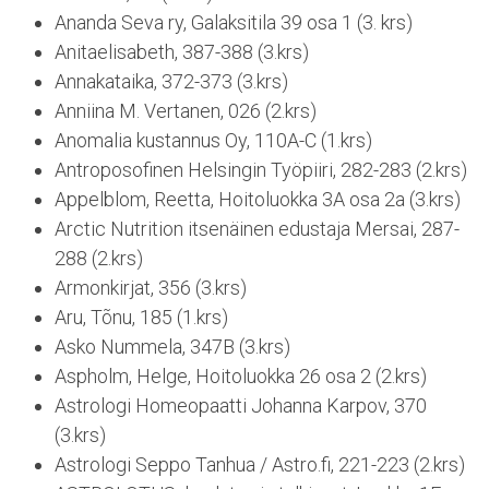
Ananda Seva ry, Galaksitila 39 osa 1 (3. krs)
Anitaelisabeth, 387-388 (3.krs)
Annakataika, 372-373 (3.krs)
Anniina M. Vertanen, 026 (2.krs)
Anomalia kustannus Oy, 110A-C (1.krs)
Antroposofinen Helsingin Työpiiri, 282-283 (2.krs)
Appelblom, Reetta, Hoitoluokka 3A osa 2a (3.krs)
Arctic Nutrition itsenäinen edustaja Mersai, 287-
288 (2.krs)
Armonkirjat, 356 (3.krs)
Aru, Tõnu, 185 (1.krs)
Asko Nummela, 347B (3.krs)
Aspholm, Helge, Hoitoluokka 26 osa 2 (2.krs)
Astrologi Homeopaatti Johanna Karpov, 370
(3.krs)
Astrologi Seppo Tanhua / Astro.fi, 221-223 (2.krs)