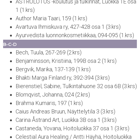
ASTROLOTUS -koulutus ja tulkinnat, Luokka 1E osa
1 (1.krs)
Author Maria Taari, 159 (1.krs)
Avartuva Ihmiskuva ry, 427-428 osa 1 (3.krs)
Ayurvedista luonnonkosmetiikkaa, 094-095 (1.krs)
B-C-D
Bech, Tuula, 267-269 (2.krs)
Benjaminsson, Kristiina, 199B osa 2 (1.krs)
Bergvik, Marika, 137-139 (1.krs)
Bhakti Marga Finland ry, 392-394 (3.krs)
Bierenstiel, Sabine, Tulkintahuone 32 osa 6B (3.krs)
Blomqvist, Johanna, 024 (2.krs)
Brahma Kumaris, 197 (1.krs)
Caius Andreas Bruun, Näyttelytila 3 (3.krs)
Carina Åstrand Art, Luokka 3B osa 1 (3.krs)
Castaneda, Yovana, Hoitoluokka 37 osa 1 (3.krs)
Celestial Aura Healing / Antti Häyhä, Hoitoluokka