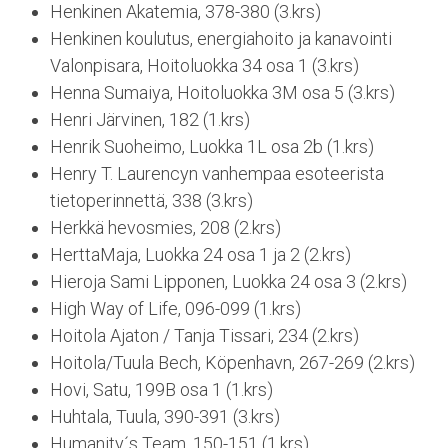
Henkinen Akatemia, 378-380 (3.krs)
Henkinen koulutus, energiahoito ja kanavointi
Valonpisara, Hoitoluokka 34 osa 1 (3.krs)
Henna Sumaiya, Hoitoluokka 3M osa 5 (3.krs)
Henri Järvinen, 182 (1.krs)
Henrik Suoheimo, Luokka 1L osa 2b (1.krs)
Henry T. Laurencyn vanhempaa esoteerista
tietoperinnettä, 338 (3.krs)
Herkkä hevosmies, 208 (2.krs)
HerttaMaja, Luokka 24 osa 1 ja 2 (2.krs)
Hieroja Sami Lipponen, Luokka 24 osa 3 (2.krs)
High Way of Life, 096-099 (1.krs)
Hoitola Ajaton / Tanja Tissari, 234 (2.krs)
Hoitola/Tuula Bech, Köpenhavn, 267-269 (2.krs)
Hovi, Satu, 199B osa 1 (1.krs)
Huhtala, Tuula, 390-391 (3.krs)
Humanity´s Team, 150-151 (1.krs)