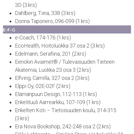
3D (3.krs)
Dahlberg, Tiina, 338 (3.krs)
Donna Taponero, 096-099 (1.krs)
E-F-G
e-Coach, 174-176 (1.krs)
EcoHealth, Hoitoluokka 37 osa 2 (3.krs)
Edelmann, Serafiina, 201 (2.krs)
Eenokin Avaimet® / Tulevaisuuden Tieteen
Akatemia, Luokka 23 osa 3 (2.krs)
Elfving, Camilla, 327 osa 2 (3.krs)
Elppi Oy, 02E-02F (2.krs)
Elämänpuun Design, 112-113 (1.krs)
Enkelituuli Aarrearkku, 107-109 (1.krs)
Enkelten Koti – Tietoisuuden koulu, 314-315
(3.krs)
Era Nova Bookshop, 242-248 osa 2 (2.krs)