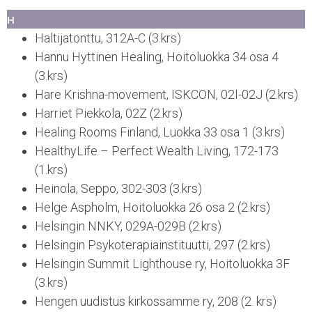
H
Haltijatonttu, 312A-C (3.krs)
Hannu Hyttinen Healing, Hoitoluokka 34 osa 4
(3.krs)
Hare Krishna-movement, ISKCON, 02I-02J (2.krs)
Harriet Piekkola, 02Z (2.krs)
Healing Rooms Finland, Luokka 33 osa 1 (3.krs)
HealthyLife – Perfect Wealth Living, 172-173
(1.krs)
Heinola, Seppo, 302-303 (3.krs)
Helge Aspholm, Hoitoluokka 26 osa 2 (2.krs)
Helsingin NNKY, 029A-029B (2.krs)
Helsingin Psykoterapiainstituutti, 297 (2.krs)
Helsingin Summit Lighthouse ry, Hoitoluokka 3F
(3.krs)
Hengen uudistus kirkossamme ry, 208 (2. krs)