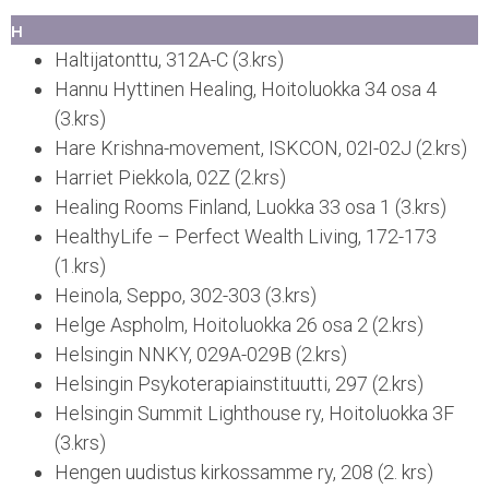
H
Haltijatonttu, 312A-C (3.krs)
Hannu Hyttinen Healing, Hoitoluokka 34 osa 4
(3.krs)
Hare Krishna-movement, ISKCON, 02I-02J (2.krs)
Harriet Piekkola, 02Z (2.krs)
Healing Rooms Finland, Luokka 33 osa 1 (3.krs)
HealthyLife – Perfect Wealth Living, 172-173
(1.krs)
Heinola, Seppo, 302-303 (3.krs)
Helge Aspholm, Hoitoluokka 26 osa 2 (2.krs)
Helsingin NNKY, 029A-029B (2.krs)
Helsingin Psykoterapiainstituutti, 297 (2.krs)
Helsingin Summit Lighthouse ry, Hoitoluokka 3F
(3.krs)
Hengen uudistus kirkossamme ry, 208 (2. krs)