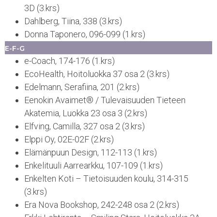
3D (3.krs)
Dahlberg, Tiina, 338 (3.krs)
Donna Taponero, 096-099 (1.krs)
E-F-G
e-Coach, 174-176 (1.krs)
EcoHealth, Hoitoluokka 37 osa 2 (3.krs)
Edelmann, Serafiina, 201 (2.krs)
Eenokin Avaimet® / Tulevaisuuden Tieteen
Akatemia, Luokka 23 osa 3 (2.krs)
Elfving, Camilla, 327 osa 2 (3.krs)
Elppi Oy, 02E-02F (2.krs)
Elämänpuun Design, 112-113 (1.krs)
Enkelituuli Aarrearkku, 107-109 (1.krs)
Enkelten Koti – Tietoisuuden koulu, 314-315
(3.krs)
Era Nova Bookshop, 242-248 osa 2 (2.krs)