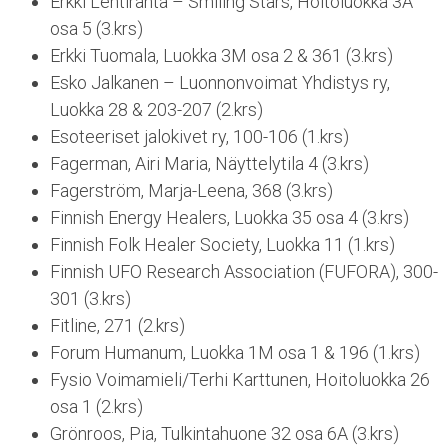
Erkki Lehtiranta – Smiling Stars, Hoitoluokka 3A
osa 5 (3.krs)
Erkki Tuomala, Luokka 3M osa 2 & 361 (3.krs)
Esko Jalkanen – Luonnonvoimat Yhdistys ry,
Luokka 28 & 203-207 (2.krs)
Esoteeriset jalokivet ry, 100-106 (1.krs)
Fagerman, Airi Maria, Näyttelytila 4 (3.krs)
Fagerström, Marja-Leena, 368 (3.krs)
Finnish Energy Healers, Luokka 35 osa 4 (3.krs)
Finnish Folk Healer Society, Luokka 11 (1.krs)
Finnish UFO Research Association (FUFORA), 300-
301 (3.krs)
Fitline, 271 (2.krs)
Forum Humanum, Luokka 1M osa 1 & 196 (1.krs)
Fysio Voimamieli/Terhi Karttunen, Hoitoluokka 26
osa 1 (2.krs)
Grönroos, Pia, Tulkintahuone 32 osa 6A (3.krs)