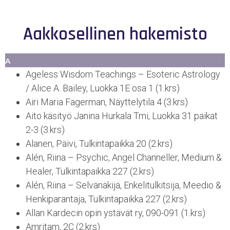
Aakkosellinen hakemisto
A
Ageless Wisdom Teachings – Esoteric Astrology
/ Alice A. Bailey, Luokka 1E osa 1 (1.krs)
Airi Maria Fagerman, Näyttelytila 4 (3.krs)
Aito käsityö Janina Hurkala Tmi, Luokka 31 paikat
2-3 (3.krs)
Alanen, Päivi, Tulkintapaikka 20 (2.krs)
Alén, Riina – Psychic, Angel Channeller, Medium &
Healer, Tulkintapaikka 227 (2.krs)
Alén, Riina – Selvänäkijä, Enkelitulkitsija, Meedio &
Henkiparantaja, Tulkintapaikka 227 (2.krs)
Allan Kardecin opin ystävät ry, 090-091 (1.krs)
Amritam, 2C (2.krs)