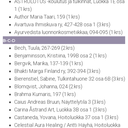
ASTROLOTUS -koulutus ja tulkinnat, Luokka 1E osa
1 (1.krs)
Author Maria Taari, 159 (1.krs)
Avartuva Ihmiskuva ry, 427-428 osa 1 (3.krs)
Ayurvedista luonnonkosmetiikkaa, 094-095 (1.krs)
B-C-D
Bech, Tuula, 267-269 (2.krs)
Benjaminsson, Kristiina, 199B osa 2 (1.krs)
Bergvik, Marika, 137-139 (1.krs)
Bhakti Marga Finland ry, 392-394 (3.krs)
Bierenstiel, Sabine, Tulkintahuone 32 osa 6B (3.krs)
Blomqvist, Johanna, 024 (2.krs)
Brahma Kumaris, 197 (1.krs)
Caius Andreas Bruun, Näyttelytila 3 (3.krs)
Carina Åstrand Art, Luokka 3B osa 1 (3.krs)
Castaneda, Yovana, Hoitoluokka 37 osa 1 (3.krs)
Celestial Aura Healing / Antti Häyhä, Hoitoluokka