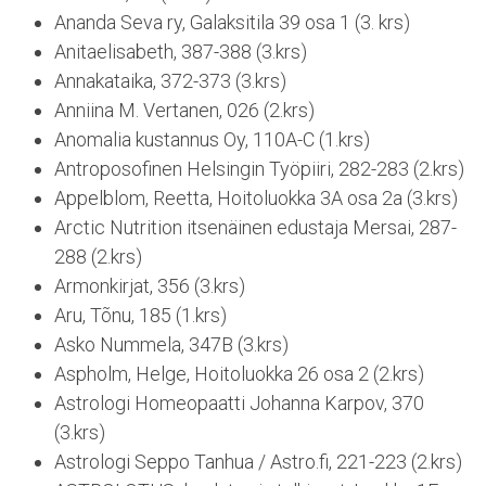
Ananda Seva ry, Galaksitila 39 osa 1 (3. krs)
Anitaelisabeth, 387-388 (3.krs)
Annakataika, 372-373 (3.krs)
Anniina M. Vertanen, 026 (2.krs)
Anomalia kustannus Oy, 110A-C (1.krs)
Antroposofinen Helsingin Työpiiri, 282-283 (2.krs)
Appelblom, Reetta, Hoitoluokka 3A osa 2a (3.krs)
Arctic Nutrition itsenäinen edustaja Mersai, 287-
288 (2.krs)
Armonkirjat, 356 (3.krs)
Aru, Tõnu, 185 (1.krs)
Asko Nummela, 347B (3.krs)
Aspholm, Helge, Hoitoluokka 26 osa 2 (2.krs)
Astrologi Homeopaatti Johanna Karpov, 370
(3.krs)
Astrologi Seppo Tanhua / Astro.fi, 221-223 (2.krs)