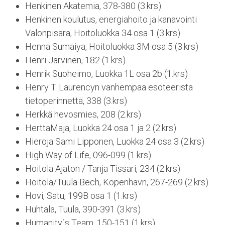
Henkinen Akatemia, 378-380 (3.krs)
Henkinen koulutus, energiahoito ja kanavointi
Valonpisara, Hoitoluokka 34 osa 1 (3.krs)
Henna Sumaiya, Hoitoluokka 3M osa 5 (3.krs)
Henri Järvinen, 182 (1.krs)
Henrik Suoheimo, Luokka 1L osa 2b (1.krs)
Henry T. Laurencyn vanhempaa esoteerista
tietoperinnettä, 338 (3.krs)
Herkkä hevosmies, 208 (2.krs)
HerttaMaja, Luokka 24 osa 1 ja 2 (2.krs)
Hieroja Sami Lipponen, Luokka 24 osa 3 (2.krs)
High Way of Life, 096-099 (1.krs)
Hoitola Ajaton / Tanja Tissari, 234 (2.krs)
Hoitola/Tuula Bech, Köpenhavn, 267-269 (2.krs)
Hovi, Satu, 199B osa 1 (1.krs)
Huhtala, Tuula, 390-391 (3.krs)
Humanity´s Team, 150-151 (1.krs)