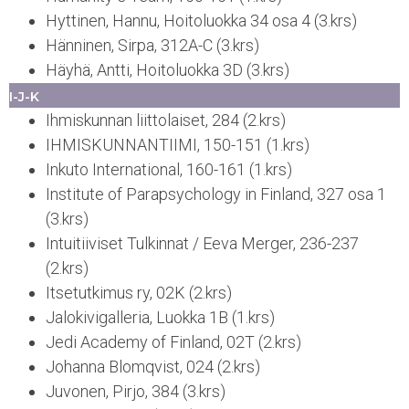
Hyttinen, Hannu, Hoitoluokka 34 osa 4 (3.krs)
Hänninen, Sirpa, 312A-C (3.krs)
Häyhä, Antti, Hoitoluokka 3D (3.krs)
I-J-K
Ihmiskunnan liittolaiset, 284 (2.krs)
IHMISKUNNANTIIMI, 150-151 (1.krs)
Inkuto International, 160-161 (1.krs)
Institute of Parapsychology in Finland, 327 osa 1
(3.krs)
Intuitiiviset Tulkinnat / Eeva Merger, 236-237
(2.krs)
Itsetutkimus ry, 02K (2.krs)
Jalokivigalleria, Luokka 1B (1.krs)
Jedi Academy of Finland, 02T (2.krs)
Johanna Blomqvist, 024 (2.krs)
Juvonen, Pirjo, 384 (3.krs)