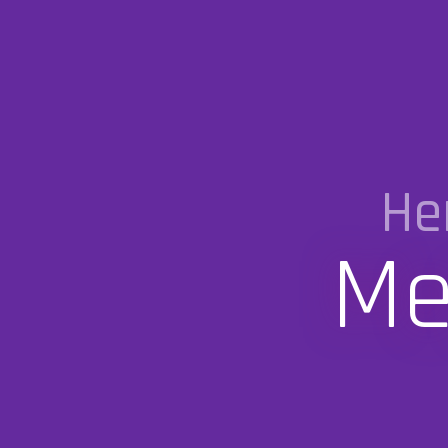
He
Me