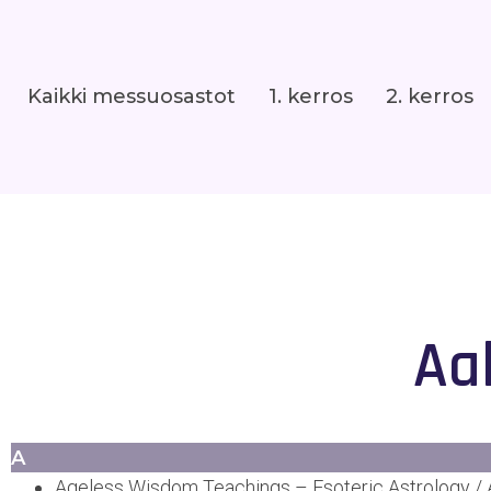
Kaikki messuosastot
1. kerros
2. kerros
Aa
A
Ageless Wisdom Teachings – Esoteric Astrology / Al