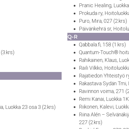
Pranic Healing, Luokka 
Prokuda ry, Hoitoluokka
Puro, Mira, 027 (2.krs)
Päivänkehrä sr, Hoitolu
Q-R
Qabbala.fi, 158 (1.krs)
(3.krs)
Quantum-Touch® hoitaja
Rahikainen, Klaus, Luok
Raili Vilkko, Hoitoluokk
Rajatiedon Yhteistyö ry
Rakastava Sydän Tmi, 
Ravinnon voima, 271 (2
Remi Kanai, Luokka 1K 
Riikonen, Kalevi, Luokk
, Luokka 23 osa 3 (2.krs)
Riina Alén – Selvänäkij
227 (2.krs)