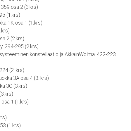
359 osa 2 (3.krs)
95 (1.krs)
kka 1K osa 1 (1.krs)
.krs)
sa 2 (2.krs)
, 294-295 (2.krs)
systeeminen konstellaatio ja AkkainWoima, 422-223
24 (2. krs)
luokka 3A osa 4 (3. krs)
a 3C (3.krs)
3.krs)
 osa 1 (1.krs)
krs)
3 (1.krs)