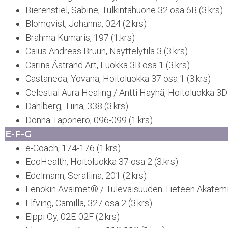
Bierenstiel, Sabine, Tulkintahuone 32 osa 6B (3.krs)
Blomqvist, Johanna, 024 (2.krs)
Brahma Kumaris, 197 (1.krs)
Caius Andreas Bruun, Näyttelytila 3 (3.krs)
Carina Åstrand Art, Luokka 3B osa 1 (3.krs)
Castaneda, Yovana, Hoitoluokka 37 osa 1 (3.krs)
Celestial Aura Healing / Antti Häyhä, Hoitoluokka 3D 
Dahlberg, Tiina, 338 (3.krs)
Donna Taponero, 096-099 (1.krs)
E-F-G
e-Coach, 174-176 (1.krs)
EcoHealth, Hoitoluokka 37 osa 2 (3.krs)
Edelmann, Serafiina, 201 (2.krs)
Eenokin Avaimet® / Tulevaisuuden Tieteen Akatemia
Elfving, Camilla, 327 osa 2 (3.krs)
Elppi Oy, 02E-02F (2.krs)