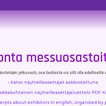
onta messuosastoi
ivitetään jatkuvasti, osa tiedoista voi silti olla edelliseltä
› Katso näytteilleasettajat aakkostettuna
aikkakohtainen näytteilleasettajaluettelo PDF-
cerpts about exhibitors in english, organized by 