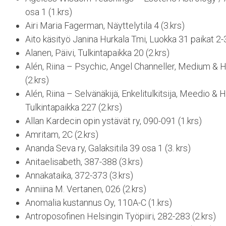
osa 1 (1.krs)
Airi Maria Fagerman, Näyttelytila 4 (3.krs)
Aito käsityö Janina Hurkala Tmi, Luokka 31 paikat 2-3
Alanen, Päivi, Tulkintapaikka 20 (2.krs)
Alén, Riina – Psychic, Angel Channeller, Medium & H
(2.krs)
Alén, Riina – Selvänäkijä, Enkelitulkitsija, Meedio & 
Tulkintapaikka 227 (2.krs)
Allan Kardecin opin ystävät ry, 090-091 (1.krs)
Amritam, 2C (2.krs)
Ananda Seva ry, Galaksitila 39 osa 1 (3. krs)
Anitaelisabeth, 387-388 (3.krs)
Annakataika, 372-373 (3.krs)
Anniina M. Vertanen, 026 (2.krs)
Anomalia kustannus Oy, 110A-C (1.krs)
Antroposofinen Helsingin Työpiiri, 282-283 (2.krs)