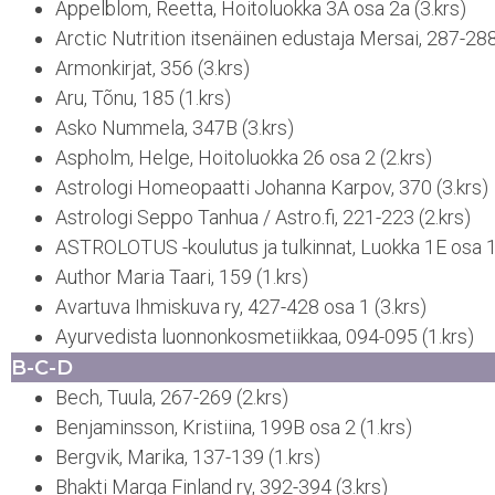
Appelblom, Reetta, Hoitoluokka 3A osa 2a (3.krs)
Arctic Nutrition itsenäinen edustaja Mersai, 287-288
Armonkirjat, 356 (3.krs)
Aru, Tõnu, 185 (1.krs)
Asko Nummela, 347B (3.krs)
Aspholm, Helge, Hoitoluokka 26 osa 2 (2.krs)
Astrologi Homeopaatti Johanna Karpov, 370 (3.krs)
Astrologi Seppo Tanhua / Astro.fi, 221-223 (2.krs)
ASTROLOTUS -koulutus ja tulkinnat, Luokka 1E osa 1 
Author Maria Taari, 159 (1.krs)
Avartuva Ihmiskuva ry, 427-428 osa 1 (3.krs)
Ayurvedista luonnonkosmetiikkaa, 094-095 (1.krs)
B-C-D
Bech, Tuula, 267-269 (2.krs)
Benjaminsson, Kristiina, 199B osa 2 (1.krs)
Bergvik, Marika, 137-139 (1.krs)
Bhakti Marga Finland ry, 392-394 (3.krs)