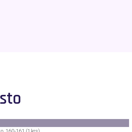
sto
to, 160-161 (1.krs)