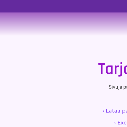
Tarj
Sivuja pä
› Lataa p
› Ex