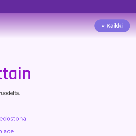
« Kaikki
ttain
 vuodelta.
tiedostona
place