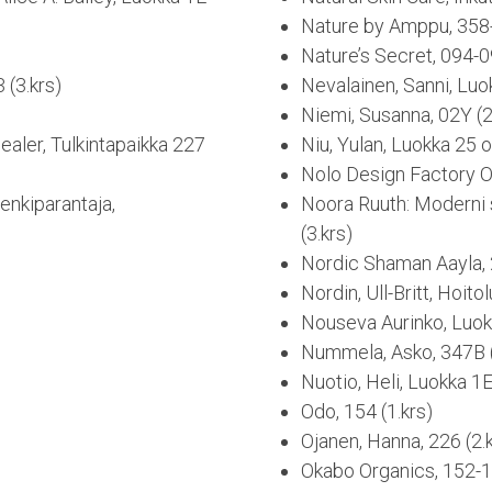
Nature by Amppu, 358-
Nature’s Secret, 094-0
 (3.krs)
Nevalainen, Sanni, Luo
Niemi, Susanna, 02Y (2
ealer, Tulkintapaikka 227
Niu, Yulan, Luokka 25 o
Nolo Design Factory Oy
Henkiparantaja,
Noora Ruuth: Moderni 
(3.krs)
Nordic Shaman Aayla, 2
Nordin, Ull-Britt, Hoito
Nouseva Aurinko, Luokk
Nummela, Asko, 347B (
Nuotio, Heli, Luokka 1E
Odo, 154 (1.krs)
Ojanen, Hanna, 226 (2.
Okabo Organics, 152-15