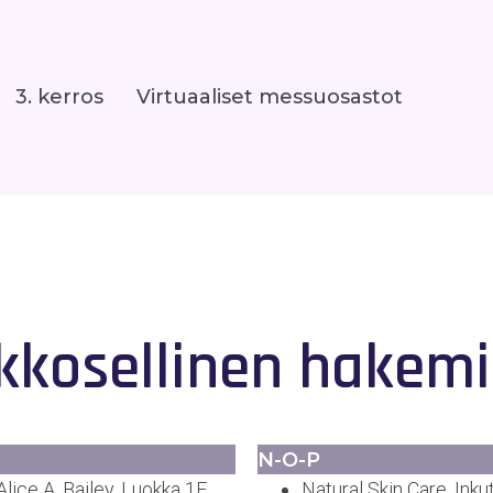
3. kerros
Virtuaaliset messuosastot
kkosellinen hakemi
N-O-P
ice A. Bailey, Luokka 1E
Natural Skin Care, Inku