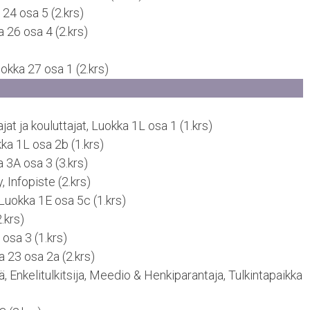
24 osa 5 (2.krs)
 26 osa 4 (2.krs)
okka 27 osa 1 (2.krs)
t ja kouluttajat, Luokka 1L osa 1 (1.krs)
ka 1L osa 2b (1.krs)
a 3A osa 3 (3.krs)
, Infopiste (2.krs)
Luokka 1E osa 5c (1.krs)
.krs)
osa 3 (1.krs)
a 23 osa 2a (2.krs)
ä, Enkelitulkitsija, Meedio & Henkiparantaja, Tulkintapaikka