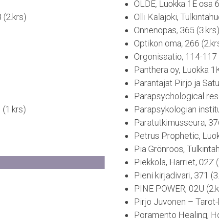
OLDE, Luokka 1E osa 6 
 (2.krs)
Olli Kalajoki, Tulkintah
Onnenopas, 365 (3.krs
Optikon oma, 266 (2.kr
Orgonisaatio, 114-117 
Panthera oy, Luokka 1K
Parantajat Pirjo ja Satu
Parapsychological rese
(1.krs)
Parapsykologian institu
Paratutkimusseura, 376
Petrus Prophetic, Luok
Pia Grönroos, Tulkinta
Piekkola, Harriet, 02Z (
Pieni kirjadivari, 371 (3
PINE POWER, 02U (2.k
Pirjo Juvonen – Tarot-k
Poramento Healing, Ho