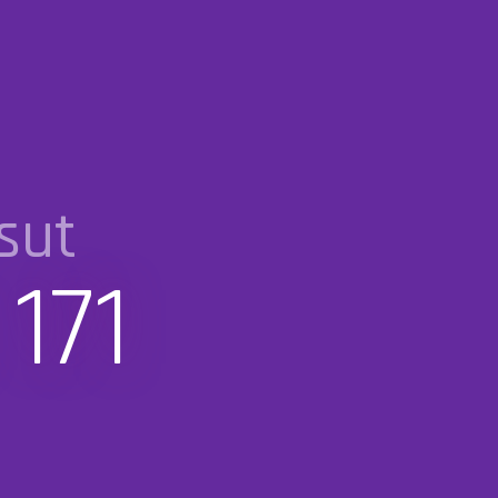
sut
171