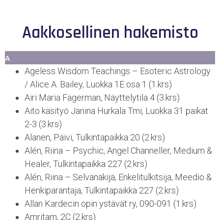
Aakkosellinen hakemisto
A
Ageless Wisdom Teachings – Esoteric Astrology
/ Alice A. Bailey, Luokka 1E osa 1 (1.krs)
Airi Maria Fagerman, Näyttelytila 4 (3.krs)
Aito käsityö Janina Hurkala Tmi, Luokka 31 paikat
2-3 (3.krs)
Alanen, Päivi, Tulkintapaikka 20 (2.krs)
Alén, Riina – Psychic, Angel Channeller, Medium &
Healer, Tulkintapaikka 227 (2.krs)
Alén, Riina – Selvänäkijä, Enkelitulkitsija, Meedio &
Henkiparantaja, Tulkintapaikka 227 (2.krs)
Allan Kardecin opin ystävät ry, 090-091 (1.krs)
Amritam, 2C (2.krs)