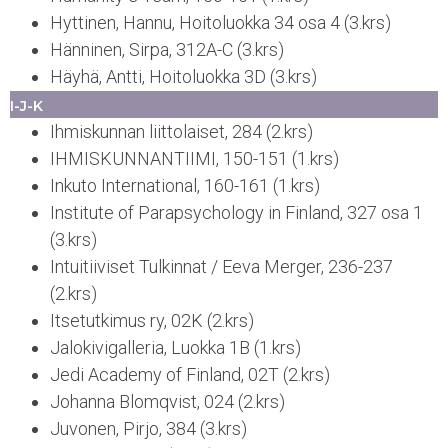
Hyttinen, Hannu, Hoitoluokka 34 osa 4 (3.krs)
Hänninen, Sirpa, 312A-C (3.krs)
Häyhä, Antti, Hoitoluokka 3D (3.krs)
I-J-K
Ihmiskunnan liittolaiset, 284 (2.krs)
IHMISKUNNANTIIMI, 150-151 (1.krs)
Inkuto International, 160-161 (1.krs)
Institute of Parapsychology in Finland, 327 osa 1
(3.krs)
Intuitiiviset Tulkinnat / Eeva Merger, 236-237
(2.krs)
Itsetutkimus ry, 02K (2.krs)
Jalokivigalleria, Luokka 1B (1.krs)
Jedi Academy of Finland, 02T (2.krs)
Johanna Blomqvist, 024 (2.krs)
Juvonen, Pirjo, 384 (3.krs)