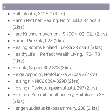
H
Haltijatonttu, 312A-C (3.krs)
Hannu Hyttinen Healing, Hoitoluokka 34 osa 4
(3.krs)
Hare Krishna-movement, ISKCON, 02I-02J (2.krs)
Harriet Piekkola, 02Z (2.krs)
Healing Rooms Finland, Luokka 33 osa 1 (3.krs)
HealthyLife – Perfect Wealth Living, 172-173
(1.krs)
Heinola, Seppo, 302-303 (3.krs)
Helge Aspholm, Hoitoluokka 26 osa 2 (2.krs)
Helsingin NNKY, 029A-029B (2.krs)
Helsingin Psykoterapiainstituutti, 297 (2.krs)
Helsingin Summit Lighthouse ry, Hoitoluokka 3F
(3.krs)
Hengen uudistus kirkossamme ry, 208 (2. krs)