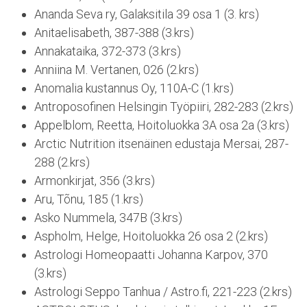
Ananda Seva ry, Galaksitila 39 osa 1 (3. krs)
Anitaelisabeth, 387-388 (3.krs)
Annakataika, 372-373 (3.krs)
Anniina M. Vertanen, 026 (2.krs)
Anomalia kustannus Oy, 110A-C (1.krs)
Antroposofinen Helsingin Työpiiri, 282-283 (2.krs)
Appelblom, Reetta, Hoitoluokka 3A osa 2a (3.krs)
Arctic Nutrition itsenäinen edustaja Mersai, 287-
288 (2.krs)
Armonkirjat, 356 (3.krs)
Aru, Tõnu, 185 (1.krs)
Asko Nummela, 347B (3.krs)
Aspholm, Helge, Hoitoluokka 26 osa 2 (2.krs)
Astrologi Homeopaatti Johanna Karpov, 370
(3.krs)
Astrologi Seppo Tanhua / Astro.fi, 221-223 (2.krs)