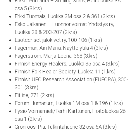
Erkki Lehtiranta – Smiling Stars, Hoitoluokka 3A
osa 5 (3.krs)
Erkki Tuomala, Luokka 3M osa 2 & 361 (3.krs)
Esko Jalkanen – Luonnonvoimat Yhdistys ry,
Luokka 28 & 203-207 (2.krs)
Esoteeriset jalokivet ry, 100-106 (1.krs)
Fagerman, Airi Maria, Näyttelytila 4 (3.krs)
Fagerström, Marja-Leena, 368 (3.krs)
Finnish Energy Healers, Luokka 35 osa 4 (3.krs)
Finnish Folk Healer Society, Luokka 11 (1.krs)
Finnish UFO Research Association (FUFORA), 300-
301 (3.krs)
Fitline, 271 (2.krs)
Forum Humanum, Luokka 1M osa 1 & 196 (1.krs)
Fysio Voimamieli/Terhi Karttunen, Hoitoluokka 26
osa 1 (2.krs)
Grönroos, Pia, Tulkintahuone 32 osa 6A (3.krs)