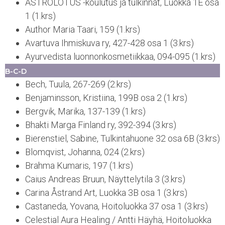
ASTROLOTUS -koulutus ja tulkinnat, Luokka 1E osa
1 (1.krs)
Author Maria Taari, 159 (1.krs)
Avartuva Ihmiskuva ry, 427-428 osa 1 (3.krs)
Ayurvedista luonnonkosmetiikkaa, 094-095 (1.krs)
B-C-D
Bech, Tuula, 267-269 (2.krs)
Benjaminsson, Kristiina, 199B osa 2 (1.krs)
Bergvik, Marika, 137-139 (1.krs)
Bhakti Marga Finland ry, 392-394 (3.krs)
Bierenstiel, Sabine, Tulkintahuone 32 osa 6B (3.krs)
Blomqvist, Johanna, 024 (2.krs)
Brahma Kumaris, 197 (1.krs)
Caius Andreas Bruun, Näyttelytila 3 (3.krs)
Carina Åstrand Art, Luokka 3B osa 1 (3.krs)
Castaneda, Yovana, Hoitoluokka 37 osa 1 (3.krs)
Celestial Aura Healing / Antti Häyhä, Hoitoluokka