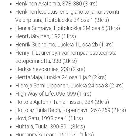
Henkinen Akatemia, 378-380 (3.krs)
Henkinen koulutus, energiahoito ja kanavointi
Valonpisara, Hoitoluokka 34 osa 1 (3.krs)
Henna Sumaiya, Hoitoluokka 3M osa 5 (3.krs)
Henri Järvinen, 182 (1.krs)
Henrik Suoheimo, Luokka 1L osa 2b (1.krs)
Henry T. Laurencyn vanhempaa esoteerista
tietoperinnettä, 338 (3.krs)
Herkkä hevosmies, 208 (2.krs)
HerttaMaja, Luokka 24 osa 1 ja 2 (2.krs)
Hieroja Sami Lipponen, Luokka 24 osa 3 (2.krs)
High Way of Life, 096-099 (1.krs)
Hoitola Ajaton / Tanja Tissari, 234 (2.krs)
Hoitola/Tuula Bech, Köpenhavn, 267-269 (2.krs)
Hovi, Satu, 199B osa 1 (1.krs)
Huhtala, Tuula, 390-391 (3.krs)
Humanity´s Team, 150-151 (1.krs)