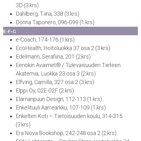
3D (3.krs)
Dahlberg, Tiina, 338 (3.krs)
Donna Taponero, 096-099 (1.krs)
E-F-G
e-Coach, 174-176 (1.krs)
EcoHealth, Hoitoluokka 37 osa 2 (3.krs)
Edelmann, Serafiina, 201 (2.krs)
Eenokin Avaimet® / Tulevaisuuden Tieteen
Akatemia, Luokka 23 osa 3 (2.krs)
Elfving, Camilla, 327 osa 2 (3.krs)
Elppi Oy, 02E-02F (2.krs)
Elämänpuun Design, 112-113 (1.krs)
Enkelituuli Aarrearkku, 107-109 (1.krs)
Enkelten Koti – Tietoisuuden koulu, 314-315
(3.krs)
Era Nova Bookshop, 242-248 osa 2 (2.krs)