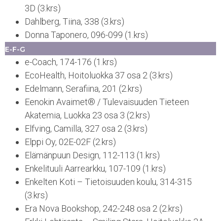
3D (3.krs)
Dahlberg, Tiina, 338 (3.krs)
Donna Taponero, 096-099 (1.krs)
E-F-G
e-Coach, 174-176 (1.krs)
EcoHealth, Hoitoluokka 37 osa 2 (3.krs)
Edelmann, Serafiina, 201 (2.krs)
Eenokin Avaimet® / Tulevaisuuden Tieteen
Akatemia, Luokka 23 osa 3 (2.krs)
Elfving, Camilla, 327 osa 2 (3.krs)
Elppi Oy, 02E-02F (2.krs)
Elämänpuun Design, 112-113 (1.krs)
Enkelituuli Aarrearkku, 107-109 (1.krs)
Enkelten Koti – Tietoisuuden koulu, 314-315
(3.krs)
Era Nova Bookshop, 242-248 osa 2 (2.krs)