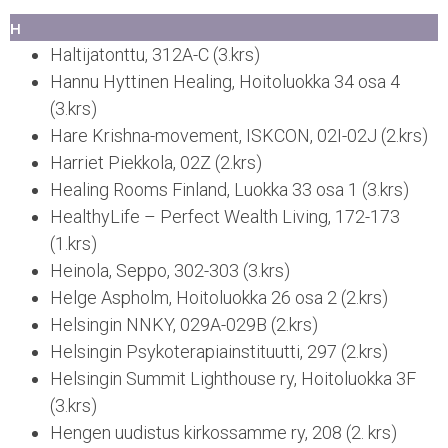
H
Haltijatonttu, 312A-C (3.krs)
Hannu Hyttinen Healing, Hoitoluokka 34 osa 4
(3.krs)
Hare Krishna-movement, ISKCON, 02I-02J (2.krs)
Harriet Piekkola, 02Z (2.krs)
Healing Rooms Finland, Luokka 33 osa 1 (3.krs)
HealthyLife – Perfect Wealth Living, 172-173
(1.krs)
Heinola, Seppo, 302-303 (3.krs)
Helge Aspholm, Hoitoluokka 26 osa 2 (2.krs)
Helsingin NNKY, 029A-029B (2.krs)
Helsingin Psykoterapiainstituutti, 297 (2.krs)
Helsingin Summit Lighthouse ry, Hoitoluokka 3F
(3.krs)
Hengen uudistus kirkossamme ry, 208 (2. krs)