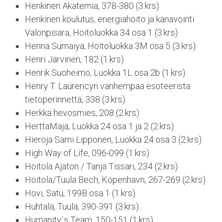
Henkinen Akatemia, 378-380 (3.krs)
Henkinen koulutus, energiahoito ja kanavointi
Valonpisara, Hoitoluokka 34 osa 1 (3.krs)
Henna Sumaiya, Hoitoluokka 3M osa 5 (3.krs)
Henri Järvinen, 182 (1.krs)
Henrik Suoheimo, Luokka 1L osa 2b (1.krs)
Henry T. Laurencyn vanhempaa esoteerista
tietoperinnettä, 338 (3.krs)
Herkkä hevosmies, 208 (2.krs)
HerttaMaja, Luokka 24 osa 1 ja 2 (2.krs)
Hieroja Sami Lipponen, Luokka 24 osa 3 (2.krs)
High Way of Life, 096-099 (1.krs)
Hoitola Ajaton / Tanja Tissari, 234 (2.krs)
Hoitola/Tuula Bech, Köpenhavn, 267-269 (2.krs)
Hovi, Satu, 199B osa 1 (1.krs)
Huhtala, Tuula, 390-391 (3.krs)
Humanity´s Team, 150-151 (1.krs)