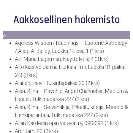
Aakkosellinen hakemisto
A
Ageless Wisdom Teachings – Esoteric Astrology
/ Alice A. Bailey, Luokka 1E osa 1 (1.krs)
Airi Maria Fagerman, Näyttelytila 4 (3.krs)
Aito käsityö Janina Hurkala Tmi, Luokka 31 paikat
2-3 (3.krs)
Alanen, Päivi, Tulkintapaikka 20 (2.krs)
Alén, Riina – Psychic, Angel Channeller, Medium &
Healer, Tulkintapaikka 227 (2.krs)
Alén, Riina – Selvänäkijä, Enkelitulkitsija, Meedio &
Henkiparantaja, Tulkintapaikka 227 (2.krs)
Allan Kardecin opin ystävät ry, 090-091 (1.krs)
Amritam, 2C (2.krs)