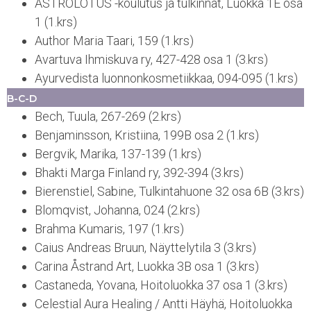
ASTROLOTUS -koulutus ja tulkinnat, Luokka 1E osa
1 (1.krs)
Author Maria Taari, 159 (1.krs)
Avartuva Ihmiskuva ry, 427-428 osa 1 (3.krs)
Ayurvedista luonnonkosmetiikkaa, 094-095 (1.krs)
B-C-D
Bech, Tuula, 267-269 (2.krs)
Benjaminsson, Kristiina, 199B osa 2 (1.krs)
Bergvik, Marika, 137-139 (1.krs)
Bhakti Marga Finland ry, 392-394 (3.krs)
Bierenstiel, Sabine, Tulkintahuone 32 osa 6B (3.krs)
Blomqvist, Johanna, 024 (2.krs)
Brahma Kumaris, 197 (1.krs)
Caius Andreas Bruun, Näyttelytila 3 (3.krs)
Carina Åstrand Art, Luokka 3B osa 1 (3.krs)
Castaneda, Yovana, Hoitoluokka 37 osa 1 (3.krs)
Celestial Aura Healing / Antti Häyhä, Hoitoluokka