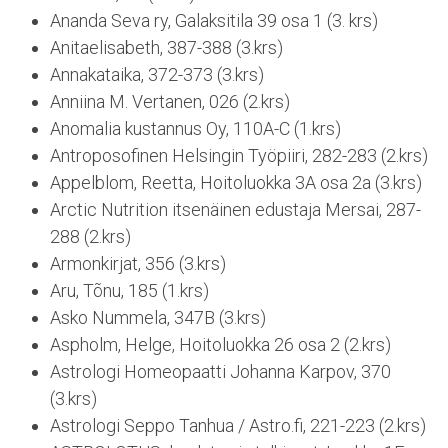
Ananda Seva ry, Galaksitila 39 osa 1 (3. krs)
Anitaelisabeth, 387-388 (3.krs)
Annakataika, 372-373 (3.krs)
Anniina M. Vertanen, 026 (2.krs)
Anomalia kustannus Oy, 110A-C (1.krs)
Antroposofinen Helsingin Työpiiri, 282-283 (2.krs)
Appelblom, Reetta, Hoitoluokka 3A osa 2a (3.krs)
Arctic Nutrition itsenäinen edustaja Mersai, 287-
288 (2.krs)
Armonkirjat, 356 (3.krs)
Aru, Tõnu, 185 (1.krs)
Asko Nummela, 347B (3.krs)
Aspholm, Helge, Hoitoluokka 26 osa 2 (2.krs)
Astrologi Homeopaatti Johanna Karpov, 370
(3.krs)
Astrologi Seppo Tanhua / Astro.fi, 221-223 (2.krs)