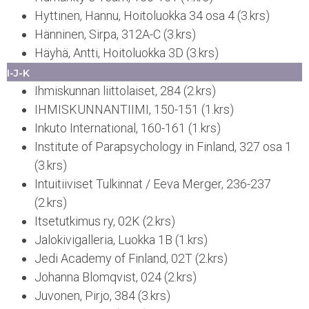
Hyttinen, Hannu, Hoitoluokka 34 osa 4 (3.krs)
Hänninen, Sirpa, 312A-C (3.krs)
Häyhä, Antti, Hoitoluokka 3D (3.krs)
I-J-K
Ihmiskunnan liittolaiset, 284 (2.krs)
IHMISKUNNANTIIMI, 150-151 (1.krs)
Inkuto International, 160-161 (1.krs)
Institute of Parapsychology in Finland, 327 osa 1
(3.krs)
Intuitiiviset Tulkinnat / Eeva Merger, 236-237
(2.krs)
Itsetutkimus ry, 02K (2.krs)
Jalokivigalleria, Luokka 1B (1.krs)
Jedi Academy of Finland, 02T (2.krs)
Johanna Blomqvist, 024 (2.krs)
Juvonen, Pirjo, 384 (3.krs)