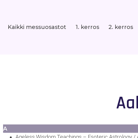
Kaikki messuosastot
1. kerros
2. kerros
Aa
A
Ageless Wisdom Teachings – Esoteric Astrology / Al