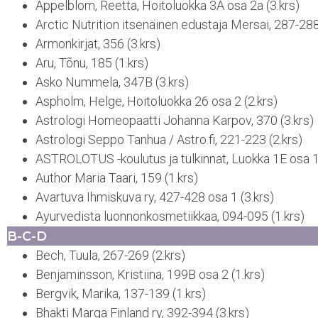
Appelblom, Reetta, Hoitoluokka 3A osa 2a (3.krs)
Arctic Nutrition itsenäinen edustaja Mersai, 287-288
Armonkirjat, 356 (3.krs)
Aru, Tõnu, 185 (1.krs)
Asko Nummela, 347B (3.krs)
Aspholm, Helge, Hoitoluokka 26 osa 2 (2.krs)
Astrologi Homeopaatti Johanna Karpov, 370 (3.krs)
Astrologi Seppo Tanhua / Astro.fi, 221-223 (2.krs)
ASTROLOTUS -koulutus ja tulkinnat, Luokka 1E osa 1 
Author Maria Taari, 159 (1.krs)
Avartuva Ihmiskuva ry, 427-428 osa 1 (3.krs)
Ayurvedista luonnonkosmetiikkaa, 094-095 (1.krs)
B-C-D
Bech, Tuula, 267-269 (2.krs)
Benjaminsson, Kristiina, 199B osa 2 (1.krs)
Bergvik, Marika, 137-139 (1.krs)
Bhakti Marga Finland ry, 392-394 (3.krs)