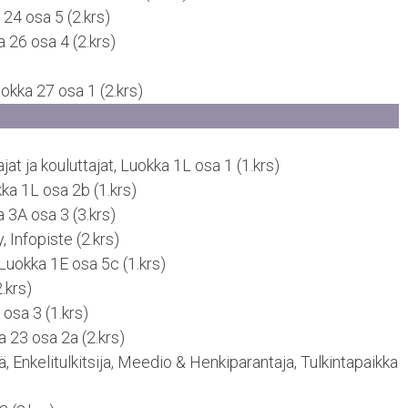
24 osa 5 (2.krs)
 26 osa 4 (2.krs)
okka 27 osa 1 (2.krs)
t ja kouluttajat, Luokka 1L osa 1 (1.krs)
ka 1L osa 2b (1.krs)
a 3A osa 3 (3.krs)
, Infopiste (2.krs)
Luokka 1E osa 5c (1.krs)
.krs)
osa 3 (1.krs)
a 23 osa 2a (2.krs)
ä, Enkelitulkitsija, Meedio & Henkiparantaja, Tulkintapaikka