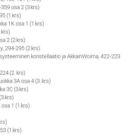
359 osa 2 (3.krs)
95 (1.krs)
kka 1K osa 1 (1.krs)
.krs)
sa 2 (2.krs)
, 294-295 (2.krs)
systeeminen konstellaatio ja AkkainWoima, 422-223
24 (2. krs)
luokka 3A osa 4 (3. krs)
a 3C (3.krs)
3.krs)
 osa 1 (1.krs)
krs)
3 (1.krs)