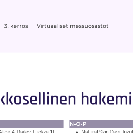
3. kerros
Virtuaaliset messuosastot
kkosellinen hakemi
N-O-P
ice A. Bailey, Luokka 1E
Natural Skin Care, Inku