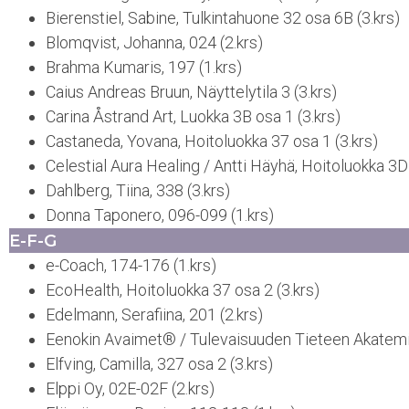
Bierenstiel, Sabine, Tulkintahuone 32 osa 6B (3.krs)
Blomqvist, Johanna, 024 (2.krs)
Brahma Kumaris, 197 (1.krs)
Caius Andreas Bruun, Näyttelytila 3 (3.krs)
Carina Åstrand Art, Luokka 3B osa 1 (3.krs)
Castaneda, Yovana, Hoitoluokka 37 osa 1 (3.krs)
Celestial Aura Healing / Antti Häyhä, Hoitoluokka 3D 
Dahlberg, Tiina, 338 (3.krs)
Donna Taponero, 096-099 (1.krs)
E-F-G
e-Coach, 174-176 (1.krs)
EcoHealth, Hoitoluokka 37 osa 2 (3.krs)
Edelmann, Serafiina, 201 (2.krs)
Eenokin Avaimet® / Tulevaisuuden Tieteen Akatemia
Elfving, Camilla, 327 osa 2 (3.krs)
Elppi Oy, 02E-02F (2.krs)