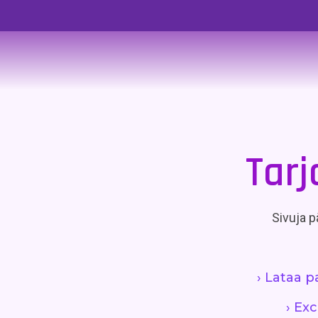
Tarj
Sivuja pä
› Lataa p
› Ex