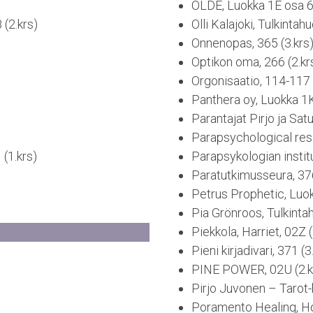
OLDE, Luokka 1E osa 6 
 (2.krs)
Olli Kalajoki, Tulkintah
Onnenopas, 365 (3.krs
Optikon oma, 266 (2.kr
Orgonisaatio, 114-117 
Panthera oy, Luokka 1K
Parantajat Pirjo ja Satu
Parapsychological rese
(1.krs)
Parapsykologian institu
Paratutkimusseura, 376
Petrus Prophetic, Luok
Pia Grönroos, Tulkinta
Piekkola, Harriet, 02Z (
Pieni kirjadivari, 371 (3
PINE POWER, 02U (2.k
Pirjo Juvonen – Tarot-k
Poramento Healing, Ho