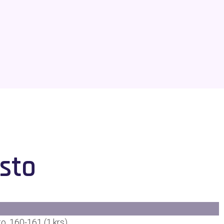
sto
to, 160-161 (1.krs)