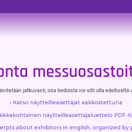
onta messuosastoi
ivitetään jatkuvasti, osa tiedoista voi silti olla edelliseltä
› Katso näytteilleasettajat aakkostettuna
aikkakohtainen näytteilleasettajaluettelo PDF-
cerpts about exhibitors in english, organized by 