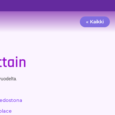
« Kaikki
ttain
 vuodelta.
tiedostona
place