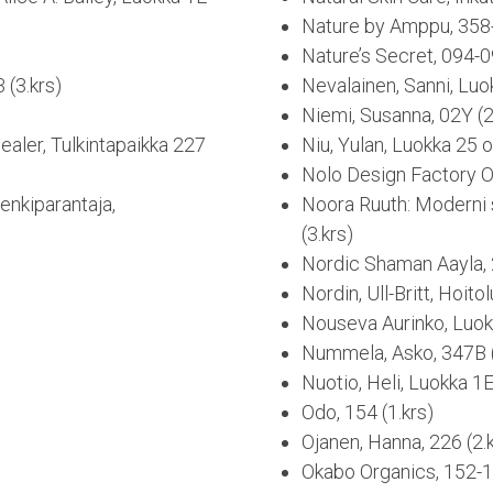
Nature by Amppu, 358-
Nature’s Secret, 094-0
 (3.krs)
Nevalainen, Sanni, Luo
Niemi, Susanna, 02Y (2
ealer, Tulkintapaikka 227
Niu, Yulan, Luokka 25 o
Nolo Design Factory Oy
Henkiparantaja,
Noora Ruuth: Moderni 
(3.krs)
Nordic Shaman Aayla, 2
Nordin, Ull-Britt, Hoito
Nouseva Aurinko, Luokk
Nummela, Asko, 347B (
Nuotio, Heli, Luokka 1E
Odo, 154 (1.krs)
Ojanen, Hanna, 226 (2.
Okabo Organics, 152-15