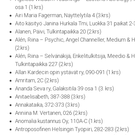
osa 1 (1.krs)
Airi Maria Fagerman, Näyttelytila 4 (3.krs)
Aito käsityö Janina Hurkala Tmi, Luokka 31 paikat 2-3
Alanen, Päivi, Tulkintapaikka 20 (2.krs)
Alén, Riina – Psychic, Angel Channeller, Medium & H
(2.krs)
Alén, Riina – Selvänäkijä, Enkelitulkitsija, Meedio & 
Tulkintapaikka 227 (2.krs)
Allan Kardecin opin ystävät ry, 090-091 (1.krs)
Amritam, 2C (2.krs)
Ananda Seva ry, Galaksitila 39 osa 1 (3. krs)
Anitaelisabeth, 387-388 (3.krs)
Annakataika, 372-373 (3.krs)
Anniina M. Vertanen, 026 (2.krs)
Anomalia kustannus Oy, 110A-C (1.krs)
Antroposofinen Helsingin Työpiiri, 282-283 (2.krs)