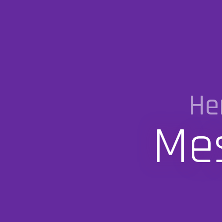
He
Mes