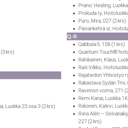
Pranic Healing, Luokka 
Prokuda ry, Hoitoluokka
Puro, Mira, 027 (2.krs)
Päivänkehrä sr, Hoitolu
Q-R
Qabbala.fi, 158 (1.krs)
(3.krs)
Quantum-Touch® hoitaja
Rahikainen, Klaus, Luok
Raili Vilkko, Hoitoluokk
Rajatiedon Yhteistyö ry
Rakastava Sydän Tmi, 
Ravinnon voima, 271 (2
Remi Kanai, Luokka 1K 
Riikonen, Kalevi, Luokk
, Luokka 23 osa 3 (2.krs)
Riina Alén – Selvänäkij
227 (2.krs)