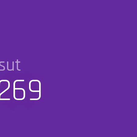
sut
 269