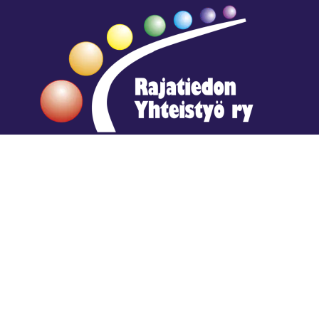
Hengestä tietoa,
tiedosta henkeä.