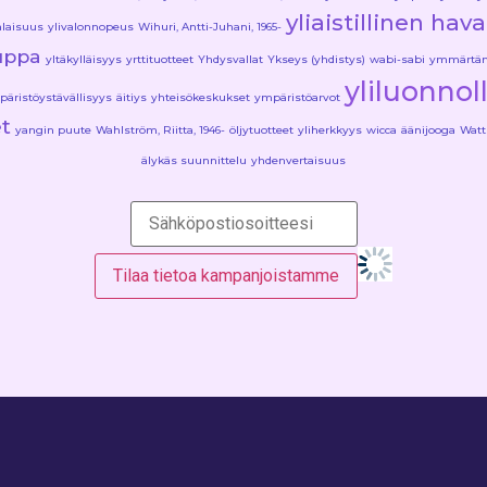
yliaistillinen hav
laisuus
ylivalonnopeus
Wihuri, Antti-Juhani, 1965-
uppa
yltäkylläisyys
yrttituotteet
Yhdysvallat
Ykseys (yhdistys)
wabi-sabi
ymmärtä
yliluonnol
äristöystävällisyys
äitiys
yhteisökeskukset
ympäristöarvot
et
yangin puute
Wahlström, Riitta, 1946-
öljytuotteet
yliherkkyys
wicca
äänijooga
Watt
älykäs suunnittelu
yhdenvertaisuus