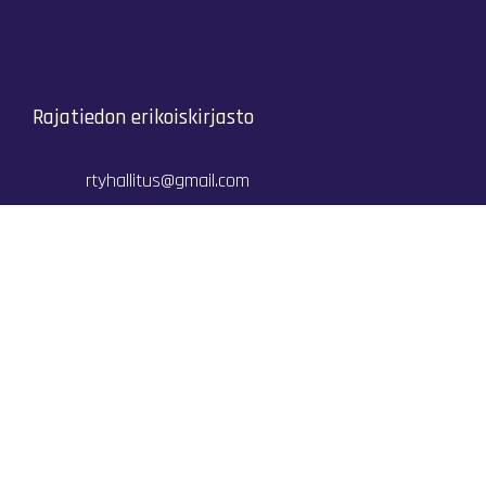
Rajatiedon erikoiskirjasto
rtyhallitus@gmail.com
Mariankatu 28 (sisäpihalla) Helsinki
044 9792544
Rajatiedon Erikoiskirjasto Mariankatu 28:ssa on
suljettuna toistaiseksi (elokuussa 2026)
Kaikki yhteystiedot