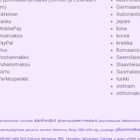
ym)
Germaanis
Käteinen
Indoiranila
Lasku
japani
MobilePay
kiina
Osamaksu
korea
PayPal
kreikka
ivo
Romaanise
Postiennakko
Seemiläise
Puhelinmaksu
Slaavilaise
iirto
Suomalais-
Verkkopankki
turkki
vietnam
viittomaki
äänihoidot
ylösnousseet mestarit
ristönhoito
välineet
yksisirkkaiset
Wettenhovi-
yliluonnolli
yleishyödylliset palvelut
zombit
Wilenius, Reijo, 1930-2019
öljy
yinjooga
llinen valo
Will-Vidlund, Marjaana, 1963-
Yesudian, Selvarajan
Ylämaa
yi quan
yhtiöt
y