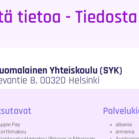
ä tietoa - Tiedost
Suomalainen Yhteiskoulu (SYK)
evantie 8, 00320 Helsinki
sutavat
Palveluki
Apple Pay
albania
Korttimaksu
armenia
ryptovaluuttamaksu (Bitcoin ja Ethereum
Austronesi