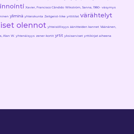
ainnointi
Xavier, Francisco Cândido
Wikström, Sanna, 1980-
väsymys
värähtelyt
yliminä
minen
yhteiskunta
Zeitgeist-liike
yrttitilat
liset olennot
yhteisöllisyys
äänitteiden kannet
Väänänen,
yrtit
s, Alan W.
yhtenäisyys
zener-kortit
yksisarviset
yrttikirjat aiheena