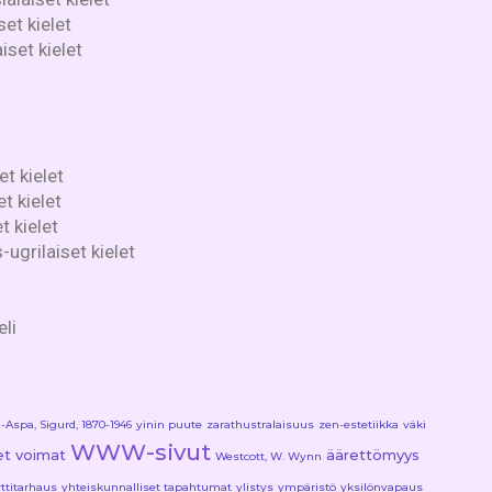
et kielet
iset kielet
t kielet
t kielet
t kielet
ugrilaiset kielet
eli
Aspa, Sigurd, 1870-1946
yinin puute
zarathustralaisuus
zen-estetiikka
väki
WWW-sivut
set voimat
äärettömyys
Westcott, W. Wynn
rttitarhaus
yhteiskunnalliset tapahtumat
ylistys
ympäristö
yksilönvapaus