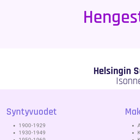
Hengest
Helsingin 
Isonn
Syntyvuodet
Mak
1900-1929
1930-1949
1950-1969
K