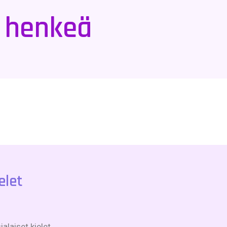
a henkeä
elet
alaiset kielet