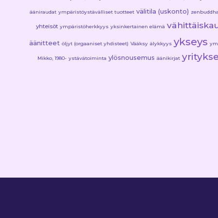
välitila (uskonto)
ääniraudat
ympäristöystävälliset tuotteet
zenbuddha
vähittäiska
yhteisöt
ympäristöherkkyys
yksinkertainen elämä
ykseys
äänitteet
öljyt (orgaaniset yhdisteet)
Vääksy
älykkyys
ymp
yrityks
ylösnousemus
Mikko, 1980-
ystävätoiminta
äänikirjat