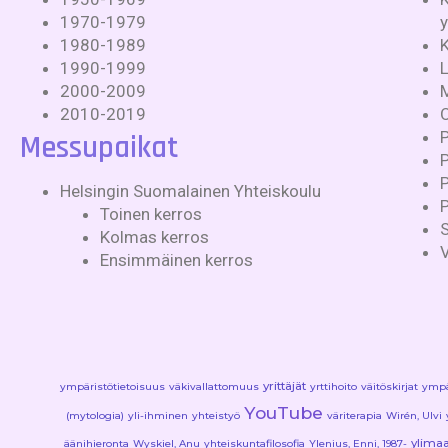
1970-1979
1980-1989
1990-1999
2000-2009
2010-2019
Messupaikat
P
Helsingin Suomalainen Yhteiskoulu
Toinen kerros
S
Kolmas kerros
Ensimmäinen kerros
yrittäjät
ympäristötietoisuus
väkivallattomuus
yrttihoito
väitöskirjat
ympä
YouTube
(mytologia)
yli-ihminen
yhteistyö
väriterapia
Wirén, Ulvi
ylimaa
äänihieronta
Wyskiel, Anu
yhteiskuntafilosofia
Ylenius, Enni, 1987-