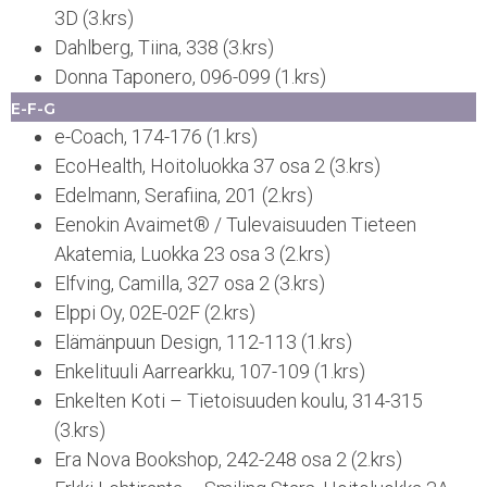
3D (3.krs)
Dahlberg, Tiina, 338 (3.krs)
Donna Taponero, 096-099 (1.krs)
E-F-G
e-Coach, 174-176 (1.krs)
EcoHealth, Hoitoluokka 37 osa 2 (3.krs)
Edelmann, Serafiina, 201 (2.krs)
Eenokin Avaimet® / Tulevaisuuden Tieteen
Akatemia, Luokka 23 osa 3 (2.krs)
Elfving, Camilla, 327 osa 2 (3.krs)
Elppi Oy, 02E-02F (2.krs)
Elämänpuun Design, 112-113 (1.krs)
Enkelituuli Aarrearkku, 107-109 (1.krs)
Enkelten Koti – Tietoisuuden koulu, 314-315
(3.krs)
Era Nova Bookshop, 242-248 osa 2 (2.krs)