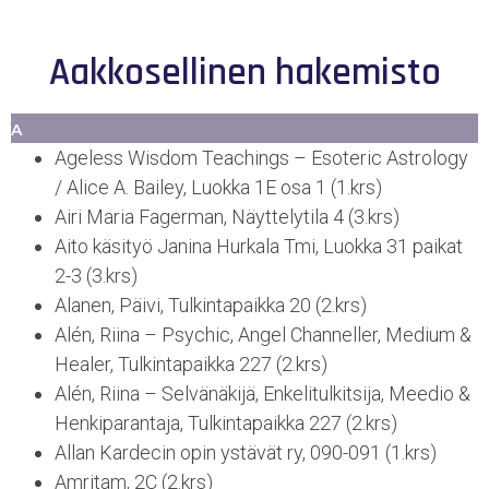
Aakkosellinen hakemisto
A
Ageless Wisdom Teachings – Esoteric Astrology
/ Alice A. Bailey, Luokka 1E osa 1 (1.krs)
Airi Maria Fagerman, Näyttelytila 4 (3.krs)
Aito käsityö Janina Hurkala Tmi, Luokka 31 paikat
2-3 (3.krs)
Alanen, Päivi, Tulkintapaikka 20 (2.krs)
Alén, Riina – Psychic, Angel Channeller, Medium &
Healer, Tulkintapaikka 227 (2.krs)
Alén, Riina – Selvänäkijä, Enkelitulkitsija, Meedio &
Henkiparantaja, Tulkintapaikka 227 (2.krs)
Allan Kardecin opin ystävät ry, 090-091 (1.krs)
Amritam, 2C (2.krs)