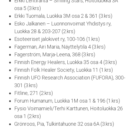
Erkki Lehtiranta – Smiling Stars, Hoitoluokka 3A
osa 5 (3.krs)
Erkki Tuomala, Luokka 3M osa 2 & 361 (3.krs)
Esko Jalkanen – Luonnonvoimat Yhdistys ry,
Luokka 28 & 203-207 (2.krs)
Esoteeriset jalokivet ry, 100-106 (1.krs)
Fagerman, Airi Maria, Näyttelytila 4 (3.krs)
Fagerström, Marja-Leena, 368 (3.krs)
Finnish Energy Healers, Luokka 35 osa 4 (3.krs)
Finnish Folk Healer Society, Luokka 11 (1.krs)
Finnish UFO Research Association (FUFORA), 300-
301 (3.krs)
Fitline, 271 (2.krs)
Forum Humanum, Luokka 1M osa 1 & 196 (1.krs)
Fysio Voimamieli/Terhi Karttunen, Hoitoluokka 26
osa 1 (2.krs)
Grönroos, Pia, Tulkintahuone 32 osa 6A (3.krs)