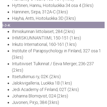
Hyttinen, Hannu, Hoitoluokka 34 osa 4 (3.krs)
Hänninen, Sirpa, 312A-C (3.krs)
Häyhä, Antti, Hoitoluokka 3D (3.krs)
I-J-K
Ihmiskunnan liittolaiset, 284 (2.krs)
IHMISKUNNANTIIMI, 150-151 (1.krs)
Inkuto International, 160-161 (1.krs)
Institute of Parapsychology in Finland, 327 osa 1
(3.krs)
Intuitiiviset Tulkinnat / Eeva Merger, 236-237
(2.krs)
Itsetutkimus ry, 02K (2.krs)
Jalokivigalleria, Luokka 1B (1.krs)
Jedi Academy of Finland, 02T (2.krs)
Johanna Blomqvist, 024 (2.krs)
Juvonen, Pirjo, 384 (3.krs)