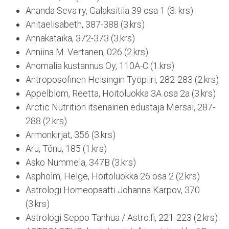
Ananda Seva ry, Galaksitila 39 osa 1 (3. krs)
Anitaelisabeth, 387-388 (3.krs)
Annakataika, 372-373 (3.krs)
Anniina M. Vertanen, 026 (2.krs)
Anomalia kustannus Oy, 110A-C (1.krs)
Antroposofinen Helsingin Työpiiri, 282-283 (2.krs)
Appelblom, Reetta, Hoitoluokka 3A osa 2a (3.krs)
Arctic Nutrition itsenäinen edustaja Mersai, 287-
288 (2.krs)
Armonkirjat, 356 (3.krs)
Aru, Tõnu, 185 (1.krs)
Asko Nummela, 347B (3.krs)
Aspholm, Helge, Hoitoluokka 26 osa 2 (2.krs)
Astrologi Homeopaatti Johanna Karpov, 370
(3.krs)
Astrologi Seppo Tanhua / Astro.fi, 221-223 (2.krs)