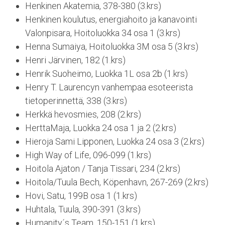
Henkinen Akatemia, 378-380 (3.krs)
Henkinen koulutus, energiahoito ja kanavointi
Valonpisara, Hoitoluokka 34 osa 1 (3.krs)
Henna Sumaiya, Hoitoluokka 3M osa 5 (3.krs)
Henri Järvinen, 182 (1.krs)
Henrik Suoheimo, Luokka 1L osa 2b (1.krs)
Henry T. Laurencyn vanhempaa esoteerista
tietoperinnettä, 338 (3.krs)
Herkkä hevosmies, 208 (2.krs)
HerttaMaja, Luokka 24 osa 1 ja 2 (2.krs)
Hieroja Sami Lipponen, Luokka 24 osa 3 (2.krs)
High Way of Life, 096-099 (1.krs)
Hoitola Ajaton / Tanja Tissari, 234 (2.krs)
Hoitola/Tuula Bech, Köpenhavn, 267-269 (2.krs)
Hovi, Satu, 199B osa 1 (1.krs)
Huhtala, Tuula, 390-391 (3.krs)
Humanity´s Team, 150-151 (1.krs)