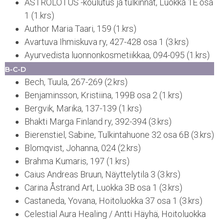
ASTROLOTUS -koulutus ja tulkinnat, Luokka 1E osa
1 (1.krs)
Author Maria Taari, 159 (1.krs)
Avartuva Ihmiskuva ry, 427-428 osa 1 (3.krs)
Ayurvedista luonnonkosmetiikkaa, 094-095 (1.krs)
B-C-D
Bech, Tuula, 267-269 (2.krs)
Benjaminsson, Kristiina, 199B osa 2 (1.krs)
Bergvik, Marika, 137-139 (1.krs)
Bhakti Marga Finland ry, 392-394 (3.krs)
Bierenstiel, Sabine, Tulkintahuone 32 osa 6B (3.krs)
Blomqvist, Johanna, 024 (2.krs)
Brahma Kumaris, 197 (1.krs)
Caius Andreas Bruun, Näyttelytila 3 (3.krs)
Carina Åstrand Art, Luokka 3B osa 1 (3.krs)
Castaneda, Yovana, Hoitoluokka 37 osa 1 (3.krs)
Celestial Aura Healing / Antti Häyhä, Hoitoluokka