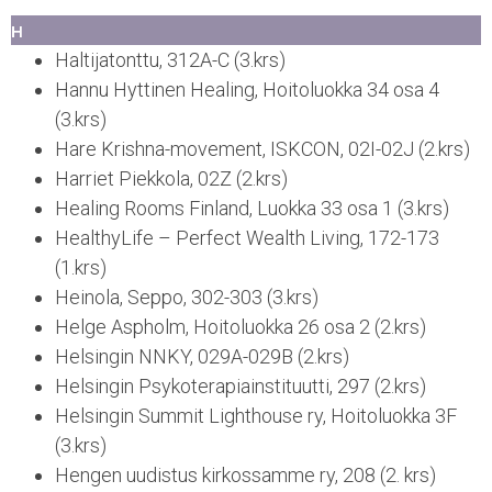
H
Haltijatonttu, 312A-C (3.krs)
Hannu Hyttinen Healing, Hoitoluokka 34 osa 4
(3.krs)
Hare Krishna-movement, ISKCON, 02I-02J (2.krs)
Harriet Piekkola, 02Z (2.krs)
Healing Rooms Finland, Luokka 33 osa 1 (3.krs)
HealthyLife – Perfect Wealth Living, 172-173
(1.krs)
Heinola, Seppo, 302-303 (3.krs)
Helge Aspholm, Hoitoluokka 26 osa 2 (2.krs)
Helsingin NNKY, 029A-029B (2.krs)
Helsingin Psykoterapiainstituutti, 297 (2.krs)
Helsingin Summit Lighthouse ry, Hoitoluokka 3F
(3.krs)
Hengen uudistus kirkossamme ry, 208 (2. krs)