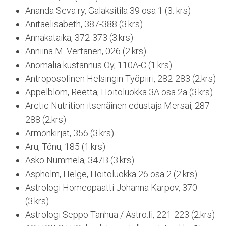
Ananda Seva ry, Galaksitila 39 osa 1 (3. krs)
Anitaelisabeth, 387-388 (3.krs)
Annakataika, 372-373 (3.krs)
Anniina M. Vertanen, 026 (2.krs)
Anomalia kustannus Oy, 110A-C (1.krs)
Antroposofinen Helsingin Työpiiri, 282-283 (2.krs)
Appelblom, Reetta, Hoitoluokka 3A osa 2a (3.krs)
Arctic Nutrition itsenäinen edustaja Mersai, 287-
288 (2.krs)
Armonkirjat, 356 (3.krs)
Aru, Tõnu, 185 (1.krs)
Asko Nummela, 347B (3.krs)
Aspholm, Helge, Hoitoluokka 26 osa 2 (2.krs)
Astrologi Homeopaatti Johanna Karpov, 370
(3.krs)
Astrologi Seppo Tanhua / Astro.fi, 221-223 (2.krs)