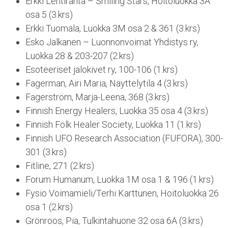
Erkki Lehtiranta – Smiling Stars, Hoitoluokka 3A
osa 5 (3.krs)
Erkki Tuomala, Luokka 3M osa 2 & 361 (3.krs)
Esko Jalkanen – Luonnonvoimat Yhdistys ry,
Luokka 28 & 203-207 (2.krs)
Esoteeriset jalokivet ry, 100-106 (1.krs)
Fagerman, Airi Maria, Näyttelytila 4 (3.krs)
Fagerström, Marja-Leena, 368 (3.krs)
Finnish Energy Healers, Luokka 35 osa 4 (3.krs)
Finnish Folk Healer Society, Luokka 11 (1.krs)
Finnish UFO Research Association (FUFORA), 300-
301 (3.krs)
Fitline, 271 (2.krs)
Forum Humanum, Luokka 1M osa 1 & 196 (1.krs)
Fysio Voimamieli/Terhi Karttunen, Hoitoluokka 26
osa 1 (2.krs)
Grönroos, Pia, Tulkintahuone 32 osa 6A (3.krs)