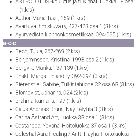
ASTROLOTUS -koulutus ja tulkinnat, Luokka 1E osa
1 (1.krs)
Author Maria Taari, 159 (1.krs)
Avartuva Ihmiskuva ry, 427-428 osa 1 (3.krs)
Ayurvedista luonnonkosmetiikkaa, 094-095 (1.krs)
B-C-D
Bech, Tuula, 267-269 (2.krs)
Benjaminsson, Kristiina, 199B osa 2 (1.krs)
Bergvik, Marika, 137-139 (1.krs)
Bhakti Marga Finland ry, 392-394 (3.krs)
Bierenstiel, Sabine, Tulkintahuone 32 osa 6B (3.krs)
Blomqvist, Johanna, 024 (2.krs)
Brahma Kumaris, 197 (1.krs)
Caius Andreas Bruun, Näyttelytila 3 (3.krs)
Carina Åstrand Art, Luokka 3B osa 1 (3.krs)
Castaneda, Yovana, Hoitoluokka 37 osa 1 (3.krs)
Celestial Aura Healing / Antti Häyhä, Hoitoluokka