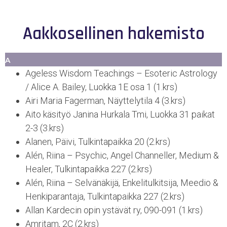
Aakkosellinen hakemisto
A
Ageless Wisdom Teachings – Esoteric Astrology
/ Alice A. Bailey, Luokka 1E osa 1 (1.krs)
Airi Maria Fagerman, Näyttelytila 4 (3.krs)
Aito käsityö Janina Hurkala Tmi, Luokka 31 paikat
2-3 (3.krs)
Alanen, Päivi, Tulkintapaikka 20 (2.krs)
Alén, Riina – Psychic, Angel Channeller, Medium &
Healer, Tulkintapaikka 227 (2.krs)
Alén, Riina – Selvänäkijä, Enkelitulkitsija, Meedio &
Henkiparantaja, Tulkintapaikka 227 (2.krs)
Allan Kardecin opin ystävät ry, 090-091 (1.krs)
Amritam, 2C (2.krs)