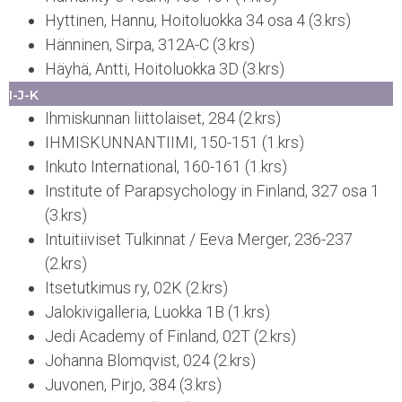
Hyttinen, Hannu, Hoitoluokka 34 osa 4 (3.krs)
Hänninen, Sirpa, 312A-C (3.krs)
Häyhä, Antti, Hoitoluokka 3D (3.krs)
I-J-K
Ihmiskunnan liittolaiset, 284 (2.krs)
IHMISKUNNANTIIMI, 150-151 (1.krs)
Inkuto International, 160-161 (1.krs)
Institute of Parapsychology in Finland, 327 osa 1
(3.krs)
Intuitiiviset Tulkinnat / Eeva Merger, 236-237
(2.krs)
Itsetutkimus ry, 02K (2.krs)
Jalokivigalleria, Luokka 1B (1.krs)
Jedi Academy of Finland, 02T (2.krs)
Johanna Blomqvist, 024 (2.krs)
Juvonen, Pirjo, 384 (3.krs)