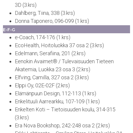
3D (3.krs)
Dahlberg, Tiina, 338 (3.krs)
Donna Taponero, 096-099 (1.krs)
E-F-G
e-Coach, 174-176 (1.krs)
EcoHealth, Hoitoluokka 37 osa 2 (3.krs)
Edelmann, Serafiina, 201 (2.krs)
Eenokin Avaimet® / Tulevaisuuden Tieteen
Akatemia, Luokka 23 osa 3 (2.krs)
Elfving, Camilla, 327 osa 2 (3.krs)
Elppi Oy, 02E-02F (2.krs)
Elämänpuun Design, 112-113 (1.krs)
Enkelituuli Aarrearkku, 107-109 (1.krs)
Enkelten Koti – Tietoisuuden koulu, 314-315
(3.krs)
Era Nova Bookshop, 242-248 osa 2 (2.krs)