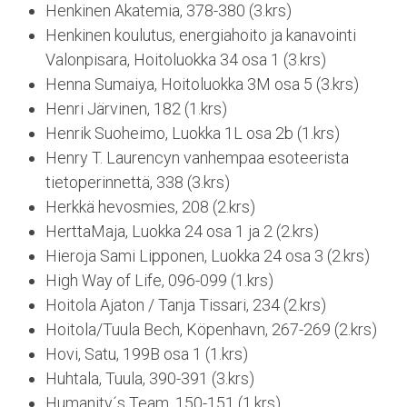
Henkinen Akatemia, 378-380 (3.krs)
Henkinen koulutus, energiahoito ja kanavointi
Valonpisara, Hoitoluokka 34 osa 1 (3.krs)
Henna Sumaiya, Hoitoluokka 3M osa 5 (3.krs)
Henri Järvinen, 182 (1.krs)
Henrik Suoheimo, Luokka 1L osa 2b (1.krs)
Henry T. Laurencyn vanhempaa esoteerista
tietoperinnettä, 338 (3.krs)
Herkkä hevosmies, 208 (2.krs)
HerttaMaja, Luokka 24 osa 1 ja 2 (2.krs)
Hieroja Sami Lipponen, Luokka 24 osa 3 (2.krs)
High Way of Life, 096-099 (1.krs)
Hoitola Ajaton / Tanja Tissari, 234 (2.krs)
Hoitola/Tuula Bech, Köpenhavn, 267-269 (2.krs)
Hovi, Satu, 199B osa 1 (1.krs)
Huhtala, Tuula, 390-391 (3.krs)
Humanity´s Team, 150-151 (1.krs)