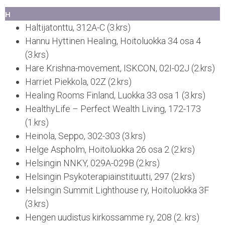
H
Haltijatonttu, 312A-C (3.krs)
Hannu Hyttinen Healing, Hoitoluokka 34 osa 4
(3.krs)
Hare Krishna-movement, ISKCON, 02I-02J (2.krs)
Harriet Piekkola, 02Z (2.krs)
Healing Rooms Finland, Luokka 33 osa 1 (3.krs)
HealthyLife – Perfect Wealth Living, 172-173
(1.krs)
Heinola, Seppo, 302-303 (3.krs)
Helge Aspholm, Hoitoluokka 26 osa 2 (2.krs)
Helsingin NNKY, 029A-029B (2.krs)
Helsingin Psykoterapiainstituutti, 297 (2.krs)
Helsingin Summit Lighthouse ry, Hoitoluokka 3F
(3.krs)
Hengen uudistus kirkossamme ry, 208 (2. krs)