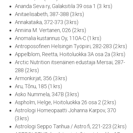
Ananda Seva ry, Galaksitila 39 osa 1 (3. krs)
Anitaelisabeth, 387-388 (3.krs)
Annakataika, 372-373 (3.krs)
Anniina M. Vertanen, 026 (2.krs)
Anomalia kustannus Oy, 110A-C (1.krs)
Antroposofinen Helsingin Työpiiri, 282-283 (2.krs)
Appelblom, Reetta, Hoitoluokka 3A osa 2a (3.krs)
Arctic Nutrition itsenäinen edustaja Mersai, 287-
288 (2.krs)
Armonkirjat, 356 (3.krs)
Aru, Tõnu, 185 (1.krs)
Asko Nummela, 347B (3.krs)
Aspholm, Helge, Hoitoluokka 26 osa 2 (2.krs)
Astrologi Homeopaatti Johanna Karpov, 370
(3.krs)
Astrologi Seppo Tanhua / Astro.fi, 221-223 (2.krs)