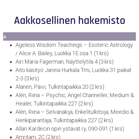
Aakkosellinen hakemisto
A
Ageless Wisdom Teachings – Esoteric Astrology
/ Alice A. Bailey, Luokka 1E osa 1 (1.krs)
Airi Maria Fagerman, Näyttelytila 4 (3.krs)
Aito käsityö Janina Hurkala Tmi, Luokka 31 paikat
2-3 (3.krs)
Alanen, Päivi, Tulkintapaikka 20 (2.krs)
Alén, Riina – Psychic, Angel Channeller, Medium &
Healer, Tulkintapaikka 227 (2.krs)
Alén, Riina – Selvänäkijä, Enkelitulkitsija, Meedio &
Henkiparantaja, Tulkintapaikka 227 (2.krs)
Allan Kardecin opin ystävät ry, 090-091 (1.krs)
Amritam, 2C (2.krs)