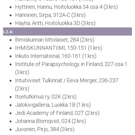
Hyttinen, Hannu, Hoitoluokka 34 osa 4 (3.krs)
Hänninen, Sirpa, 312A-C (3.krs)
Häyhä, Antti, Hoitoluokka 3D (3.krs)
I-J-K
Ihmiskunnan liittolaiset, 284 (2.krs)
IHMISKUNNANTIIMI, 150-151 (1.krs)
Inkuto International, 160-161 (1.krs)
Institute of Parapsychology in Finland, 327 osa 1
(3.krs)
Intuitiiviset Tulkinnat / Eeva Merger, 236-237
(2.krs)
Itsetutkimus ry, 02K (2.krs)
Jalokivigalleria, Luokka 1B (1.krs)
Jedi Academy of Finland, 02T (2.krs)
Johanna Blomqvist, 024 (2.krs)
Juvonen, Pirjo, 384 (3.krs)