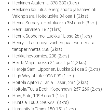
Henkinen Akatemia, 378-380 (3.krs)
Henkinen koulutus, energiahoito ja kanavointi
Valonpisara, Hoitoluokka 34 osa 1 (3.krs)
Henna Sumaiya, Hoitoluokka 3M osa 5 (3.krs)
Henri Järvinen, 182 (1.krs)
Henrik Suoheimo, Luokka 1L osa 2b (1.krs)
Henry T. Laurencyn vanhempaa esoteerista
tietoperinnettä, 338 (3.krs)
Herkkä hevosmies, 208 (2.krs)
HerttaMaja, Luokka 24 osa 1 ja 2 (2.krs)
Hieroja Sami Lipponen, Luokka 24 osa 3 (2.krs)
High Way of Life, 096-099 (1.krs)
Hoitola Ajaton / Tanja Tissari, 234 (2.krs)
Hoitola/Tuula Bech, Köpenhavn, 267-269 (2.krs)
Hovi, Satu, 199B osa 1 (1.krs)
Huhtala, Tuula, 390-391 (3.krs)
Humanity´s Team, 150-151 (1.krs)