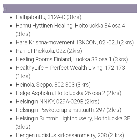
H
Haltijatonttu, 312A-C (3.krs)
Hannu Hyttinen Healing, Hoitoluokka 34 osa 4
(3.krs)
Hare Krishna-movement, ISKCON, 02I-02J (2.krs)
Harriet Piekkola, 02Z (2.krs)
Healing Rooms Finland, Luokka 33 osa 1 (3.krs)
HealthyLife – Perfect Wealth Living, 172-173
(1.krs)
Heinola, Seppo, 302-303 (3.krs)
Helge Aspholm, Hoitoluokka 26 osa 2 (2.krs)
Helsingin NNKY, 029A-029B (2.krs)
Helsingin Psykoterapiainstituutti, 297 (2.krs)
Helsingin Summit Lighthouse ry, Hoitoluokka 3F
(3.krs)
Hengen uudistus kirkossamme ry, 208 (2. krs)