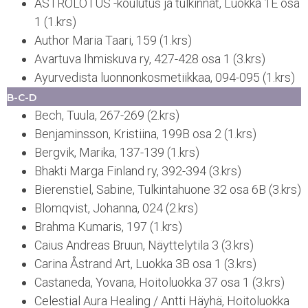
ASTROLOTUS -koulutus ja tulkinnat, Luokka 1E osa
1 (1.krs)
Author Maria Taari, 159 (1.krs)
Avartuva Ihmiskuva ry, 427-428 osa 1 (3.krs)
Ayurvedista luonnonkosmetiikkaa, 094-095 (1.krs)
B-C-D
Bech, Tuula, 267-269 (2.krs)
Benjaminsson, Kristiina, 199B osa 2 (1.krs)
Bergvik, Marika, 137-139 (1.krs)
Bhakti Marga Finland ry, 392-394 (3.krs)
Bierenstiel, Sabine, Tulkintahuone 32 osa 6B (3.krs)
Blomqvist, Johanna, 024 (2.krs)
Brahma Kumaris, 197 (1.krs)
Caius Andreas Bruun, Näyttelytila 3 (3.krs)
Carina Åstrand Art, Luokka 3B osa 1 (3.krs)
Castaneda, Yovana, Hoitoluokka 37 osa 1 (3.krs)
Celestial Aura Healing / Antti Häyhä, Hoitoluokka