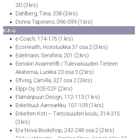
3D (3.krs)
Dahlberg, Tiina, 338 (3.krs)
Donna Taponero, 096-099 (1.krs)
E-F-G
e-Coach, 174-176 (1.krs)
EcoHealth, Hoitoluokka 37 osa 2 (3.krs)
Edelmann, Serafiina, 201 (2.krs)
Eenokin Avaimet® / Tulevaisuuden Tieteen
Akatemia, Luokka 23 osa 3 (2.krs)
Elfving, Camilla, 327 osa 2 (3.krs)
Elppi Oy, 02E-02F (2.krs)
Elämänpuun Design, 112-113 (1.krs)
Enkelituuli Aarrearkku, 107-109 (1.krs)
Enkelten Koti – Tietoisuuden koulu, 314-315
(3.krs)
Era Nova Bookshop, 242-248 osa 2 (2.krs)