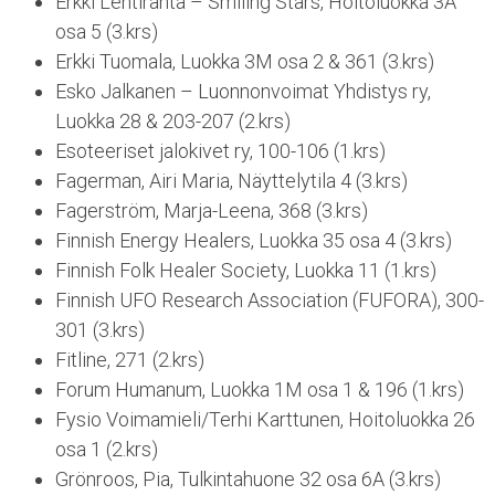
Erkki Lehtiranta – Smiling Stars, Hoitoluokka 3A
osa 5 (3.krs)
Erkki Tuomala, Luokka 3M osa 2 & 361 (3.krs)
Esko Jalkanen – Luonnonvoimat Yhdistys ry,
Luokka 28 & 203-207 (2.krs)
Esoteeriset jalokivet ry, 100-106 (1.krs)
Fagerman, Airi Maria, Näyttelytila 4 (3.krs)
Fagerström, Marja-Leena, 368 (3.krs)
Finnish Energy Healers, Luokka 35 osa 4 (3.krs)
Finnish Folk Healer Society, Luokka 11 (1.krs)
Finnish UFO Research Association (FUFORA), 300-
301 (3.krs)
Fitline, 271 (2.krs)
Forum Humanum, Luokka 1M osa 1 & 196 (1.krs)
Fysio Voimamieli/Terhi Karttunen, Hoitoluokka 26
osa 1 (2.krs)
Grönroos, Pia, Tulkintahuone 32 osa 6A (3.krs)