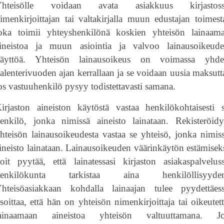
Yhteisölle voidaan avata asiakkuus kirjastoss
imenkirjoittajan tai valtakirjalla muun edustajan toimest
oka toimii yhteyshenkilönä koskien yhteisön lainaam
ineistoa ja muun asiointia ja valvoo lainausoikeud
äyttöä. Yhteisön lainausoikeus on voimassa yhd
alenterivuoden ajan kerrallaan ja se voidaan uusia maksutt
os vastuuhenkilö pysyy todistettavasti samana.
irjaston aineiston käytöstä vastaa henkilökohtaisesti 
enkilö, jonka nimissä aineisto lainataan. Rekisteröid
hteisön lainausoikeudesta vastaa se yhteisö, jonka nimis
ineisto lainataan. Lainausoikeuden väärinkäytön estämisek
oit pyytää, että lainatessasi kirjaston asiakaspalvelus
henkilökunta tarkistaa aina henkilöllisyyden
hteisöasiakkaan kohdalla lainaajan tulee pyydettäes
soittaa, että hän on yhteisön nimenkirjoittaja tai oikeutet
ainaamaan aineistoa yhteisön valtuuttamana. J