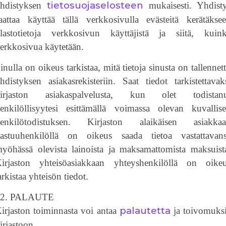
tietosuojaselosteen
hdistyksen
mukaisesti. Yhdist
aattaa käyttää tällä verkkosivulla evästeitä kerätäkse
ilastotietoja verkkosivun käyttäjistä ja siitä, kuin
erkkosivua käytetään.
inulla on oikeus tarkistaa, mitä tietoja sinusta on tallennet
hdistyksen asiakasrekisteriin. Saat tiedot tarkistettavak
irjaston asiakaspalvelusta, kun olet todistan
enkilöllisyytesi esittämällä voimassa olevan kuvallis
enkilötodistuksen. Kirjaston alaikäisen asiakka
astuuhenkilöllä on oikeus saada tietoa vastattavan
yöhässä olevista lainoista ja maksamattomista maksuist
irjaston yhteisöasiakkaan yhteyshenkilöllä on oike
arkistaa yhteisön tiedot.
12. PALAUTE
palautetta
irjaston toiminnasta voi antaa
ja toivomuks
irjastoon.