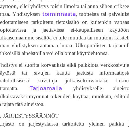
äyttöön, ellei yhdistys toisin ilmoita tai anna siihen erikse
toiminnasta
upaa. Yhdistyksen
, tuotteista tai palveluis
iedottamiseen tarkoitettu tietosisältö on kuitenkin vapaas
opioitavissa ja jaettavissa ei-kaupalliseen käyttöö
ulkaisemaamme sisältöä ei tule muuttaa tai muutoin käsitel
lman yhdistyksen antamaa lupaa. Ulkopuolisten tarjoamil
ähköisillä aineistoilla voi olla omat käyttöehtonsa.
hdistys ei suorita korvauksia eikä palkkiota verkkosivuj
äytöstä tai sivujen kautta jaetusta informaatiost
ahdollisisesti sovittuja julkaisukorvauksia luku
Tarjoamalla
ottamatta.
yhdistykselle aineisto
ulkaistavaksi myönnät oikeuden käyttää, muokata, editoi
a rajata tätä aineistoa.
3. JÄRJESTYSSÄÄNNÖT
irjasto on järjestyslaissa tarkoitettu yleinen paikka 