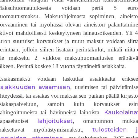
Maksuhuomautuksesta voidaan periä 5 euro
uomautusmaksu. Maksuohjelmasta sopiminen, aineist
orvaaminen tai myöhässä olevan aineiston palauttamin
ktivoi mahdollisesti keskeytyneen lainausoikeuden. Yli 
uron suuruiset korvaukset ja muut maksut voidaan siirt
erintään, jolloin siihen lisätään perintäkulut, mikäli niitä 
le maksettu 2 viikkoa maksuhuomautusten eräpäiv
älkeen. Perintä koskee 18 vuotta täyttäneitä asiakkaita.
siakasmaksu voidaan laskuttaa asiakkaalta erikse
asiakkuuden avaamisen
, uusimisen tai päivittämis
hteydessä, tai asiakas voi maksaa sen paikan päällä kirjast
asiakaspalveluun, samoin kuin korvaukset esim
Kaukolaina
ahingoittuneista tai hävinneistä lainoista.
lahjoitukset
vapaaehtoiset
, omantunnon mukaa
tulosteiden j
maksettavat myöhästymismaksut,