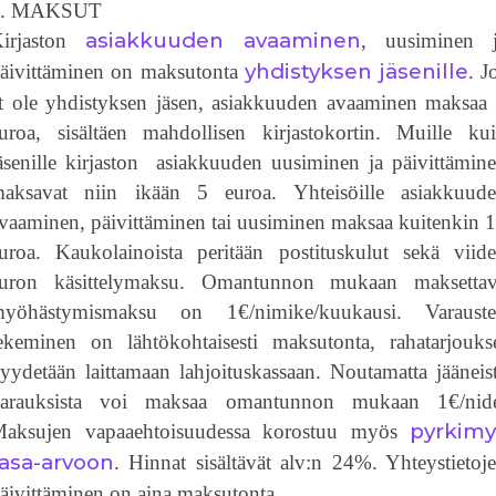
5. MAKSUT
asiakkuuden avaaminen
irjaston
, uusiminen 
yhdistyksen jäsenille
äivittäminen on maksutonta
. J
t ole yhdistyksen jäsen, asiakkuuden avaaminen maksaa
uroa, sisältäen mahdollisen kirjastokortin. Muille ku
äsenille kirjaston asiakkuuden uusiminen ja päivittämin
aksavat niin ikään 5 euroa. Yhteisöille asiakkuud
vaaminen, päivittäminen tai uusiminen maksaa kuitenkin 
uroa. Kaukolainoista peritään postituskulut sekä viid
uron käsittelymaksu. Omantunnon mukaan maksetta
yöhästymismaksu on 1€/nimike/kuukausi. Varaust
ekeminen on lähtökohtaisesti maksutonta, rahatarjouks
yydetään laittamaan lahjoituskassaan. Noutamatta jääneis
arauksista voi maksaa omantunnon mukaan 1€/nid
pyrkimy
aksujen vapaaehtoisuudessa korostuu myös
tasa-arvoon
. Hinnat sisältävät alv:n 24%. Yhteystietoj
äivittäminen on aina maksutonta.