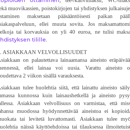
kopioiden ottaminen
, tee-/kahvimaksu, WC-mak
ekä muovikassien, poistokirjojen tai yhdistyksen julkaisuj
staminen maksetaan pääsääntöisesti paikan pääl
siakaspalveluun, ellei muuta sovita. Jos maksamattom
elkoja tai korvauksia on yli 40 euroa, ne tulisi maks
hdistyksen tilille
.
6. ASIAKKAAN VELVOLLISUUDET
siakkaan on palautettava lainaamansa aineisto eräpäivä
ennessä, ellei lainaa voi uusia. Varattu aineisto 
oudettava 2 viikon sisällä varauksesta.
siakkaan tulee huolehtia siitä, että lainattu aineisto säil
amassa kunnossa kuin lainaushetkellä ja aineisto pys
allessa. Asiakkaan velvollisuus on varmistaa, että mis
ahansa muodossa hyödynnettävää aineistoa ei kopioid
uokata tai levitetä luvattomasti.
Asiakkaan tulee my
uolehtia näissä käyttöehdoissa tai tilauksessa ilmoitetuis