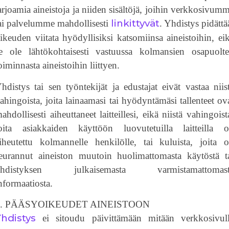
arjoamia aineistoja ja niiden sisältöjä, joihin verkkosivum
linkittyvät
ai palvelumme mahdollisesti
. Yhdistys pidätt
ikeuden viitata hyödyllisiksi katsomiinsa aineistoihin, ei
e ole lähtökohtaisesti vastuussa kolmansien osapuolt
oiminnasta aineistoihin liittyen.
hdistys tai sen työntekijät ja edustajat eivät vastaa niis
ahingoista, joita lainaamasi tai hyödyntämäsi tallenteet ov
ahdollisesti aiheuttaneet laitteillesi, eikä niistä vahingoist
oita asiakkaiden käyttöön luovutetuilla laitteilla 
iheutettu kolmannelle henkilölle, tai kuluista, joita 
eurannut aineiston muutoin huolimattomasta käytöstä t
yhdistyksen julkaisemasta varmistamattomast
nformaatiosta.
9. PÄÄSYOIKEUDET AINEISTOON
hdistys
ei sitoudu päivittämään mitään verkkosivul