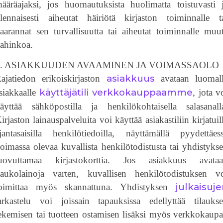
ääräajaksi, jos huomautuksista huolimatta toistuvasti 
lennaisesti aiheutat häiriötä kirjaston toiminnalle t
aarannat sen turvallisuutta tai aiheutat toiminnalle muu
ahinkoa.
4. ASIAKKUUDEN AVAAMINEN JA VOIMASSAOLO
asiakkuus
ajatiedon erikoiskirjaston
avataan luomal
käyttäjätili
verkkokauppaamme
siakkaalle
, jota v
äyttää sähköpostilla ja henkilökohtaisella salasanall
irjaston lainauspalveluita voi käyttää asiakastiliin kirjatuil
jantasaisilla henkilötiedoilla, näyttämällä pyydettäes
oimassa olevaa kuvallista henkilötodistusta tai yhdistyks
uovuttamaa kirjastokorttia. Jos asiakkuus avata
aukolainoja varten, kuvallisen henkilötodistuksen v
julkaisuj
oimittaa myös skannattuna. Yhdistyksen
arkastelu voi joissain tapauksissa edellyttää tilauks
ekemisen tai tuotteen ostamisen lisäksi myös verkkokaup