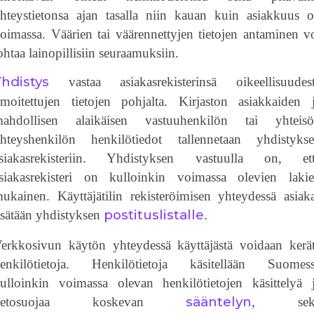
hteystietonsa ajan tasalla niin kauan kuin asiakkuus 
oimassa. Väärien tai väärennettyjen tietojen antaminen v
ohtaa lainopillisiin seuraamuksiin.
hdistys
vastaa asiakasrekisterinsä oikeellisuudes
lmoitettujen tietojen pohjalta. Kirjaston asiakkaiden 
ahdollisen alaikäisen vastuuhenkilön tai yhteis
hteyshenkilön henkilötiedot tallennetaan yhdistyks
siakasrekisteriin. Yhdistyksen vastuulla on, et
siakasrekisteri on kulloinkin voimassa olevien laki
ukainen. Käyttäjätilin rekisteröimisen yhteydessä asiak
postituslistalle
isätään yhdistyksen
.
erkkosivun käytön yhteydessä käyttäjästä voidaan kerä
enkilötietoja. Henkilötietoja käsitellään Suomes
ulloinkin voimassa olevan henkilötietojen käsittelyä 
sääntelyn
tietosuojaa koskevan
, sek