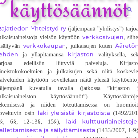
käyttösäännöt
ajatiedon Yhteistyö ry
(jäljempänä ”yhdistys”) tarjo
verkkosivujen
ulkaisuaineistoja yleisön käyttöön
, siih
verkkokaupan
Ääretön
isältyvän
, julkaisujen kuten
lehden
kirjaston
ja ylläpitämänsä
välityksellä, se
arjoaa edellisiin liittyviä palveluja. Kirjast
ineistokokoelmien ja julkaisujen sekä niitä koskevi
alveluiden käyttöön sovelletaan näitä yleisiä käyttöehto
äljempänä kuvatulla tavalla (jatkossa ”kirjaston 
ulkaisuaineiston käyttösäännöt”). Käyttösääntöj
ekemisessä ja niiden toteuttamisessa on huomioi
laki yleisistä kirjastoista
oveltuvin osin
(1492/201
laki kulttuuriaineistoj
2§, 6§, 12-13§, 15§),
allettamisesta ja säilyttämisestä
(1433/2007, 1-9