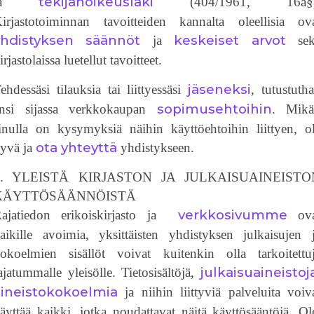
tekijänoikeuslaki
ja
(404/1961, 16a§)
irjastotoiminnan tavoitteiden kannalta oleellisia ov
yhdistyksen säännöt
keskeiset arvot
ja
sek
irjastolaissa luetellut tavoitteet.
jäseneksi
ehdessäsi tilauksia tai liittyessäsi
, tutustuth
sopimusehtoihin
nsi sijassa verkkokaupan
. Mikä
inulla on kysymyksiä näihin käyttöehtoihin liittyen, o
ota yhteyttä
yvä ja
yhdistykseen.
1. YLEISTÄ KIRJASTON JA JULKAISUAINEISTO
KÄYTTÖSÄÄNNÖISTÄ
verkkosivumme
ajatiedon erikoiskirjasto ja
ova
aikille avoimia, yksittäisten yhdistyksen julkaisujen 
okoelmien sisällöt voivat kuitenkin olla tarkoitettu
julkaisuaineistoj
ajatummalle yleisölle. Tietosisältöjä,
aineistokokoelmia
ja niihin liittyviä palveluita voiv
äyttää kaikki, jotka noudattavat näitä käyttösääntöjä. Ol