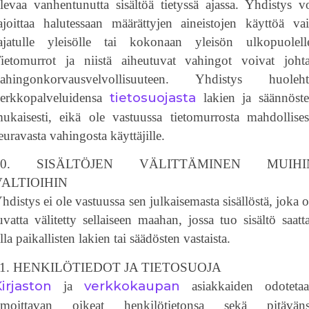
levaa vanhentunutta sisältöä tietyssä ajassa. Yhdistys v
ajoittaa halutessaan määrättyjen aineistojen käyttöä va
ajatulle yleisölle tai kokonaan yleisön ulkopuolell
ietomurrot ja niistä aiheutuvat vahingot voivat joht
ahingonkorvausvelvollisuuteen. Yhdistys huoleht
tietosuojasta
erkkopalveluidensa
lakien ja säännöst
ukaisesti, eikä ole vastuussa tietomurrosta mahdollises
euravasta vahingosta käyttäjille.
10. SISÄLTÖJEN VÄLITTÄMINEN MUIHI
VALTIOIHIN
hdistys ei ole vastuussa sen julkaisemasta sisällöstä, joka 
uvatta välitetty sellaiseen maahan, jossa tuo sisältö saatt
lla paikallisten lakien tai säädösten vastaista.
11. HENKILÖTIEDOT JA TIETOSUOJA
irjaston
verkkokaupan
ja
asiakkaiden odoteta
lmoittavan oikeat henkilötietonsa sekä pitävän