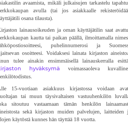
siakastilin avaamista, mikäli julkaisujen tarkastelu tapaht
erkkokaupan avulla (tai jos asiakkaalle rekisteröidä
äyttäjätili osana tilausta).
irjaston lainausoikeuden ja oman käyttäjätilin saat avatt
erkkokaupan kautta tai paikan päällä, ilmoittamalla nimes
ähköpostiosoitteesi, puhelinnumerosi ja Suomes
ijaitsevan osoitteesi. Voidaksesi lainata kirjaston aineisto
inun tulee ainakin ensimmäisellä lainauskerralla esitt
kirjaston hyväksymä
voimassaoleva kuvalline
enkilötodistus.
lle 15-vuotiaan asiakkuus kirjastossa voidaan ava
uoltajan tai muun täysivaltaisen vastuuhenkilön luvall
oka sitoutuu vastaamaan tämän henkilön lainaamas
ineistosta sekä kirjaston muiden palvelujen, laitteiden 
ilojen käytöstä kunnes hän täyttää 18 vuotta.