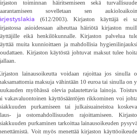
irjaston toiminnan häiritsemiseen sekä turvallisuud
vaarantamiseen sovelletaan sen aukioloaikoin
ärjestyslakia
(612/2003). Kirjaston käyttäjä ei s
irjastossa asioidessaan aiheuttaa häiriötä kirjaston muil
äyttäjille eikä henkilökunnalle. Kirjaston palvelua tul
äyttää muita kunnioittaen ja mahdollisia hygienilinjauks
oudattaen. Kirjaston käytöstä johtuvat maksut tulee hoit
jallaan.
irjaston lainausoikeutta voidaan rajoittaa jos sinulla 
aksamattomia maksuja vähintään 10 euroa tai sinulla on y
uukauden myöhässä olevia palautettavia lainoja. Toistu
ai vakavaluontoinen käyttösääntöjen rikkominen voi joht
siakkuuden purkamiseen tai julkaisuaineistoa koskev
ilaus- ja ostomahdollisuuden rajoittamiseen. Kirjast
siakkuuden purkaminen tarkoittaa lainausoikeuden pysyv
enettämistä. Voit myös menettää kirjaston käyttöoikeud