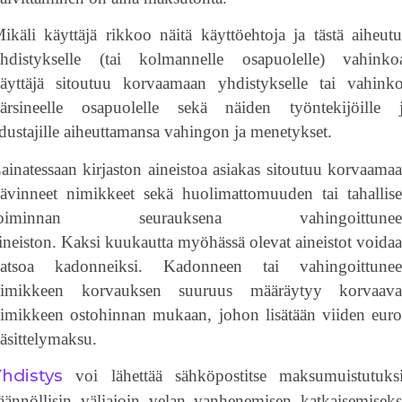
ikäli käyttäjä rikkoo näitä käyttöehtoja ja tästä aiheut
hdistykselle (tai kolmannelle osapuolelle) vahinko
äyttäjä sitoutuu korvaamaan yhdistykselle tai vahink
ärsineelle osapuolelle sekä näiden työntekijöille 
dustajille aiheuttamansa vahingon ja menetykset.
ainatessaan kirjaston aineistoa asiakas sitoutuu korvaama
ävinneet nimikkeet sekä huolimattomuuden tai tahallis
toiminnan seurauksena vahingoittunee
ineiston. Kaksi kuukautta myöhässä olevat aineistot voida
atsoa kadonneiksi. Kadonneen tai vahingoittune
imikkeen korvauksen suuruus määräytyy korvaav
imikkeen ostohinnan mukaan, johon lisätään viiden eur
äsittelymaksu.
hdistys
voi lähettää sähköpostitse maksumuistutuks
äännöllisin väliajoin velan vanhenemisen katkaisemiseks