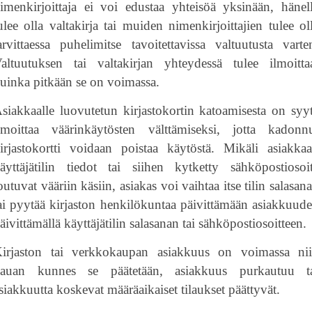
imenkirjoittaja ei voi edustaa yhteisöä yksinään, hänel
ulee olla valtakirja tai muiden nimenkirjoittajien tulee ol
arvittaessa puhelimitse tavoitettavissa valtuutusta varte
altuutuksen tai valtakirjan yhteydessä tulee ilmoitta
uinka pitkään se on voimassa.
siakkaalle luovutetun kirjastokortin katoamisesta on syy
lmoittaa väärinkäytösten välttämiseksi, jotta kadonn
irjastokortti voidaan poistaa käytöstä. Mikäli asiakka
äyttäjätilin tiedot tai siihen kytketty sähköpostiosoi
outuvat vääriin käsiin, asiakas voi vaihtaa itse tilin salasan
ai pyytää kirjaston henkilökuntaa päivittämään asiakkuud
äivittämällä käyttäjätilin salasanan tai sähköpostiosoitteen.
irjaston tai verkkokaupan asiakkuus on voimassa ni
auan kunnes se päätetään, asiakkuus purkautuu t
siakkuutta koskevat määräaikaiset tilaukset päättyvät.