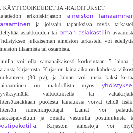
2. KÄYTTÖOIKEUDET JA -RAJOITUKSET
aineiston
lainaamine
ajatiedon erikoiskirjaston
varaaminen
ja joissain tapauksissa myös tarkaste
oman asiakastilin
dellyttää asiakkuuden tai
avaamist
hdistyksen julkaiseman aineiston tarkastelu voi edellytt
ineiston tilaamista tai ostamista.
inulla voi olla samanaikaisesti korkeintaan 5 lainaa 
arausta kirjastosta. Kirjaston laina-aika on kahdesta viikos
uukauteen (30 pv), ja lainan voi uusia kaksi kerta
yhdistykse
Lainaaminen on mahdollista myös
hyväksymällä valtuutuksella tai valtakirjalla
hteisöasiakkaan puolesta lainauksia voivat tehdä lisäk
hteisön nimenkirjoittajat. Lainat voi palautt
siakaspalveluun ja omalla vastuulla postiluukusta t
ostipaketilla
. Kirjaston aineistoja voi myö