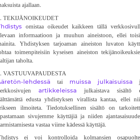
aksuista ajallaan.
7. TEKIJÄNOIKEUDET
hdistys
omistaa oikeudet kaikkeen tällä verkkosivul
levaan informaatioon ja muuhun aineistoon, ellei tois
ainita. Yhdistyksen tarjoaman aineiston luvaton käyt
ohtaa toimenpiteisiin kyseisen aineiston tekijänoikeuksi
altijan taholta.
8. VASTUUVAPAUDESTA
Ääretön-lehdessä
muissa julkaisuissa
tai
j
artikkeleissa
verkkosivujen
julkaistava sisältö 
älttämättä edusta yhdistyksen virallista kantaa, ellei ni
rikseen ilmoiteta. Tiedotuksellinen sisältö on tarkoitet
pastamaan sivujemme käyttäjiä ja niiden ajantasaisuud
armistamisesta vastaa viime kädessä käyttäjä.
hdistys ei voi kontrolloida kolmansien osapuolt