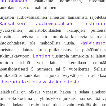
kaukolainata
asiakkaille kotimaahan, ulkomaill
aukolainaus ei ole mahdollinen.
irjaston audiovisuaalinen aineiston lainaamista rajoiteta
Kansallisen audiovisuaalisen instituuti
yväksymien) aineistokohtaisten ikärajojen puitteiss
uosittua aineistoa ja kirjauutuuksia koskevia lainoja 
Käsikirjast
ähtökohtaisesti ole mahdollista uusia.
ineistoa ei lainata kuin poikkeusluvalla, pääsääntöises
Lehtien
utkimuskäyttöön.
uusimpia numeroita ei lainat
muutoin lehtiä voi lainata kerrallaan enintää
apauskohtaisesti 5 numeroa tai 5 vuosikertaa. Sellais
imikkeitä ei kaukolainata, jotka löytyvät jostain asiakka
ähiseudulla sijaitsevasta kirjastosta
.
siakkaalla on oikeus vapaasti hakea ja selata aineisto
ineistokokoelmia ja yhdistyksen julkaisemaa sisältöä v
äyttää, ladata ja kopioida tai tulostaa vain henkilökohtaise