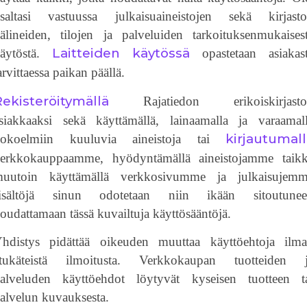
saltasi vastuussa julkaisuaineistojen sekä kirjast
älineiden, tilojen ja palveluiden tarkoituksenmukaises
Laitteiden käytössä
äytöstä.
opastetaan asiakas
arvittaessa paikan päällä.
ekisteröitymällä
Rajatiedon erikoiskirjasto
siakkaaksi sekä käyttämällä, lainaamalla ja varaamal
kirjautumal
okoelmiin kuuluvia aineistoja tai
erkkokauppaamme, hyödyntämällä aineistojamme taik
uutoin käyttämällä verkkosivumme ja julkaisujem
isältöjä sinun odotetaan niin ikään sitoutune
oudattamaan tässä kuvailtuja käyttösääntöjä.
hdistys pidättää oikeuden muuttaa käyttöehtoja ilm
tukäteistä ilmoitusta. Verkkokaupan tuotteiden 
alveluden käyttöehdot löytyvät kyseisen tuotteen t
alvelun kuvauksesta.