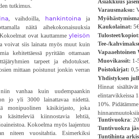
Asiakkuus jäseni
iden tutkimus.
Varausmaksu:
V
Myöhästymism
ina
hankintoina
, vaihdoilla,
ja
Kaukolainat:
5
ottamalla näitä aihekokonaisuuksia
Tulosteet/kopiot
yleisön
ta. Kokoelmat ovat kauttamme
Tee-/kahvimaks
oja voivat siis lainata myös muut kuin
Vapaaehtoinen
lmia kehitettäessä pyritään ottamaan
Muovikassit:
1-5
äjäryhmien tarpeet ja ehdotukset.
Poistokirjat:
0,5
ien mittaan poistunut jonkin verran
Yhdistyksen jul
Hinnat sisältävä
ä niin vanhaa kuin uudempaankin
elintarvikkeissa 
a on jo yli 3000 lainattavaa nidettä.
10%. Pidätämme
 monipuolinen käsikirjasto, joka
hinnanmuutoksii
ta käsitteleviä kiinnostavia lehtiä,
Tuntivuokra
: 2
udioaineistoa. Kokoelma myös laajentuu
Tuntivuokra jä
dan niteen vuositahtia. Esimerkiksi
Tuntihinta arkis