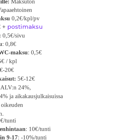
lle:
Maksuton
apaaehtoinen
aksu
0,2€/kpl/pv
postimaksu
€
+
:
0,5€/sivu
u
: 0,8€
 WC-maksu
: 0,5€
€ / kpl
€-20€
kaisut:
5€-12€
t ALV:n 24%,
14% ja aikakausjulkaisuissa
 oikeuden
n.
0€/tunti
senhintaan
: 10€/tunti
in 9-17
: -10%/tunti