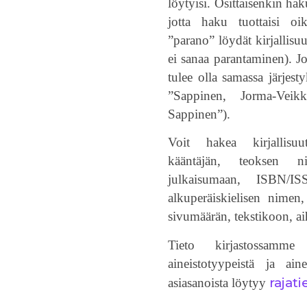
löytyisi. Osittaisenkin hak
jotta haku tuottaisi oi
”parano” löydät kirjallisu
ei sanaa parantaminen). J
tulee olla samassa järjest
”Sappinen, Jorma-Vei
Sappinen”).
Voit hakea kirjallisuutt
kääntäjän, teoksen n
julkaisumaan, ISBN/ISS
alkuperäiskielisen nimen, 
sivumäärän, tekstikoon, a
Tieto kirjastossamme 
aineistotyypeistä ja ain
rajat
asiasanoista löytyy