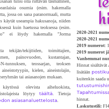
l
usanan tulisi olla riittävän täsmällinen,
keanlaisia osumia (esim. hakemalla
h
utta, jossa on sana paranormaali, mutta
os käytät useampia hakusanoja, niiden
yksessä kuin haetussa teoksessa (esim.
2020-2021 nume
kko” ei löydy hakemalla ”Jorma
2020-2021 numer
2019 numerot
: 
a tekijän/tekijöiden, toimittajien,
2019 numerot jä
imen, painovuoden, kustantajan,
Vanhemmat nu
N-tunnuksen, teossarjan, teoksen
Hinnat sisältävä
aineistotyypin, kielen, aineistolajin,
postiku
lisätään
iheryhmän tai asiasanojen mukaan.
kuitenkin saada
tutustumishi
käytössä olevista aiheluokista,
Tapahtumiss
täältä
eistolajeista löytyy
. Tietoja
hinnat.
iedon asiasanaluettelosta
.
Laskutustili:
FI