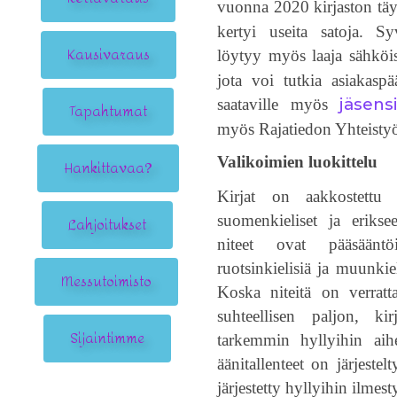
vuonna 2020 kirjaston täy
kertyi useita satoja. Sy
Kausivaraus
löytyy myös laaja sähkö
jota voi tutkia asiakaspä
jäsensi
saataville myös
Tapahtumat
myös Rajatiedon Yhteisty
Valikoimien luokittelu
Hankittavaa?
Kirjat on aakkostettu
Lahjoitukset
suomenkieliset ja erikseen
niteet ovat pääsäänt
ruotsinkielisiä ja muunki
Messutoimisto
Koska niteitä on verratt
suhteellisen paljon, kir
Sijaintimme
tarkemmin hyllyihin ai
äänitallenteet on järjestel
järjestetty hyllyihin ilmest