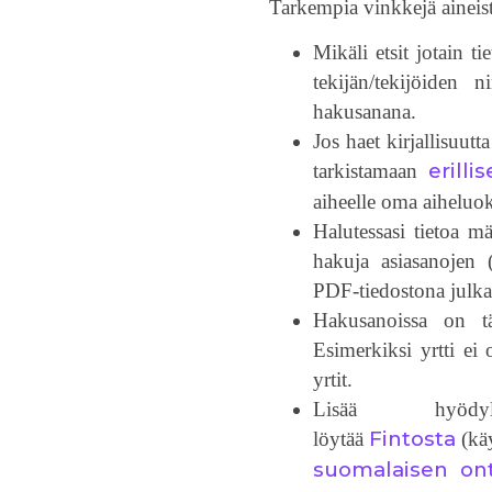
Tarkempia vinkkejä aineis
Mikäli etsit jotain t
tekijän/tekijöiden 
hakusanana.
Jos haet kirjallisuutt
erilli
tarkistamaan
aiheelle oma aiheluo
Halutessasi tietoa mää
hakuja asiasanojen (
PDF-tiedostona julkai
Hakusanoissa on tä
Esimerkiksi yrtti ei
yrtit.
Lisää hyödy
Fintosta
löytää
(käy
suomalaisen on