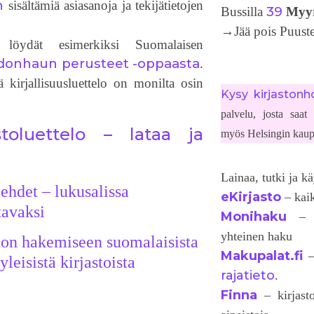
n
sisältämiä asiasanoja ja tekijätietojen
39
Bussilla
Myy
→Jää pois Puustel
 löydät esimerkiksi Suomalaisen
edonhaun perusteet -oppaasta
.
 kirjallisuusluettelo on monilta osin
Kysy kirjastonho
palvelu, josta saat
stoluettelo – lataa ja
myös Helsingin kaup
Lainaa, tutki ja kä
lehdet – lukusalissa
eKirjasto
– kaik
tavaksi
Monihaku
– va
yhteinen haku
don hakemiseen suomalaisista
Makupalat.fi
–
yleisistä kirjastoista
rajatieto
.
Finna
– kirjasto