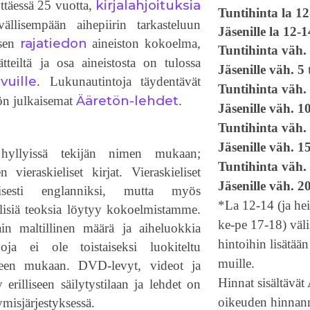
kirjalahjoituksia
ttäessä 25 vuotta,
Tuntihinta la 1
vällisempään aihepiirin tarkasteluun
Jäsenille la 12-1
rajatiedon
isen
aineiston kokoelma,
Tuntihinta väh. 
ätteiltä ja osa aineistosta on tulossa
Jäsenille väh. 5 
vuille
. Lukunautintoja täydentävät
Tuntihinta väh.
Ääretön-lehdet
ön julkaisemat
.
Jäsenille väh. 1
Tuntihinta väh. 
Jäsenille väh. 1
 hyllyissä tekijän nimen mukaan;
Tuntihinta väh. 
 vieraskieliset kirjat. Vieraskieliset
Jäsenille väh. 2
öisesti englanniksi, mutta myös
*La 12-14 (ja he
elisiä teoksia löytyy kokoelmistamme.
ke-pe 17-18) väli
ain maltillinen määrä ja aiheluokkia
hintoihin lisätää
joja ei ole toistaiseksi luokiteltu
muille.
heen mukaan. DVD-levyt, videot ja
Hinnat sisältävä
ty erilliseen säilytystilaan ja lehdet on
oikeuden hinnan
ymisjärjestyksessä.