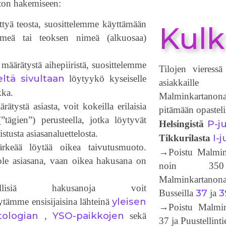
ton hakemiseen:
iettyä teosta, suosittelemme käyttämään
Kulk
nimeä tai teoksen nimeä (alkuosaa)
a määrätystä aihepiiristä, suosittelemme
Tilojen vieressä
seltä sivultaan
löytyykö kyseiselle
asiakkaille v
kka.
Malminkartanon
rätystä asiasta, voit kokeilla erilaisia
pitämään opasteli
”tägien”) perusteella, jotka löytyvät
P-j
Helsingistä
stusta asiasanaluettelosta.
I-j
Tikkurilasta
rkeää löytää oikea taivutusmuoto.
→Poistu Malmink
 ole asiasana, vaan oikea hakusana on
noin 35
Malminkartanona
llisiä hakusanoja voit
37
3
Busseilla
ja
yleisen
tämme ensisijaisina lähteinä
→Poistu Malmink
tologian
YSO-paikkojen
,
sekä
37 ja Puustellint