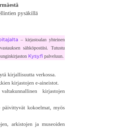
rmäestä
lintien pysäkillä
itajalta
– kirjastoalan yhteinen
 vastauksen sähköpostiisi. Tutustu
Kysy.fi
unginkirjaston
palveluun.
ytä kirjallisuutta verkossa.
kien kirjastojen e-aineistot.
ltakunnallinen kirjastojen
 päivittyvät kokoelmat, myös
jen, arkistojen ja museoiden