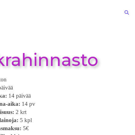
en sivut
Kirjasto & Studio
Julkaisut
Yhteystiedot
rahinnasto
ton
päivää
ka:
14 päivää
na-aika:
14 pv
isuus:
2 krt
ainoja:
5 kpl
kasmaksu:
5€