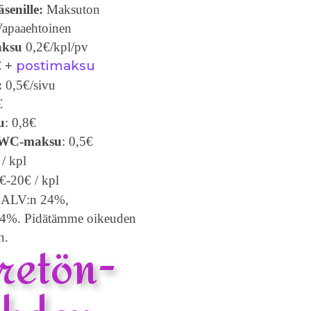
senille:
Maksuton
apaaehtoinen
aksu
0,2€/kpl/pv
postimaksu
€
+
:
0,5€/sivu
€
u
: 0,8€
 WC-maksu
: 0,5€
/ kpl
€-20€ / kpl
t ALV:n 24%,
 14%. Pidätämme oikeuden
n.
retön-