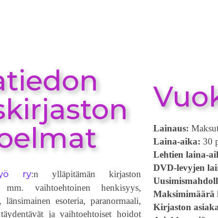
Yhdistys
Hengen ja Tiedon messuj
atiedon
Vuok
skirjaston
oelmat
Lainaus:
Maksu
Laina-aika:
30 
Lehtien laina-ai
DVD-levyjen lai
työ ry
:n ylläpitämän kirjaston
Uusimismahdoll
at mm. vaihtoehtoinen henkisyys,
Maksimimäärä l
 länsimainen esoteria, paranormaali,
Kirjaston asia
t, täydentävät ja vaihtoehtoiset hoidot