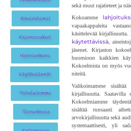
sekä muut rajatieteet ja nä
Aineistolainat
lahjoituks
Kokoamme
vapaakappaleita vastaan
käsittelevää kirjallisuut
Kirjavaraukset
käytettävissä
, aineist
jäsenet. Kirjaston kokoe
Historiankuva
huomioon kaikkien käytt
Kokoelmista on myös vuos
Käyttösäännöt
niteitä.
Valikoimamme sisältä
Palveluitamme
kirjallisuutta. Saatavill
Kokoelmiamme täydentää
sisältää runsaasti aihet
Tilavuokraus
arvokirjallisuutta sekä a
systemaattisesti, yli sa
Kertavaraus