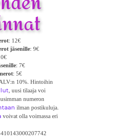
ehden
innat
rot
: 12€
ot jäsenille
: 9€
10€
senille
: 7€
merot
: 5€
t ALV:n 10%. Hintoihin
lut
, uusi tilaaja voi
 uusimman numeron
ntaan
ilman postikuluja.
a
voivat olla voimassa eri
4410143000207742