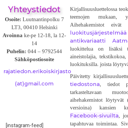
Yhteystiedot
Kirjallisuusluettelossa teo
teemojen mukaan, 
Osoite:
Luutnantinpolku 7
Aihehakemistot eivä
LT3, 00410 Helsinki
luokitusjärjestelmää
Avoinna
ke-pe 12-18, la 12-
antikvariaatti Aat
14
luokittelua on lisäksi t
Puhelin:
044 – 9792544
aineistolajia, tekstikoko
Sähköpostiosoite
luokituksilla. joista löyt
rajatiedon.erikoiskirjasto
Päivitetty kirjallisuusluet
(at)gmail.com
tiedostona
, tiedot p
tarkasteltavaan muotoo
aihehakemistot löytyvät 
versioina) kansien
Facebook-sivuilta
, jo
tapahtuvaa toimintaa. Si
[instagram-feed]