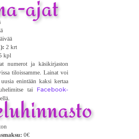
na-ajat
ä
ää
äivää
):
2 krt
 kpl
t numerot ja käsikirjaston
avissa tiloissamme.
Lainat voi
 uusia enintään kaksi kertaa
Facebook-
puhelimitse tai
eluhinnasto
ellä.
ton
kasmaksu:
0€