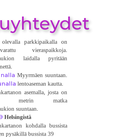
uyhteydet
 olevalla parkkipaikalla on
arattu vieraspaikkoja.
aukion laidalla pyritään
nettä.
unalla
Myyrmäen suuntaan.
unalla
lentoaseman kautta.
artanon asemalla, josta on
0 metrin matka
ukion suuntaan.
9
Helsingistä
artanon kohdalla bussista
ien pysäkillä bussista 39