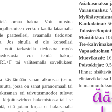
Asiakasmaksu jä
Varausmaksu:
V
Myöhästymism
ielä omaa hakua. Voit tutustua
Kaukolainat:
5
rjallisuuteen verkon kautta lataamalla
Tulosteet/kopiot
lle päätteellesi, avaamalla tiedoston
Muistitikku:
10
lla. Jos sinulla ei ole koneellasi
Tee-/kahvimaks
a, voit tarkastella tiedostoa myös
Vapaaehtoinen
iedostosta voi tehdä hakuja
Muovikassit:
1€ 
RL+F tai valitsemalla sovelluksen
Poistokirjat:
0,5
Hinnat sisältävä
elintarvikkeissa
a käyttämään sanan alkuosaa (esim.
hinnanmuutoksii
Ää
suutta, jossa on sanat paranormaali tai
akusanan eri taivutusmuodot tulevat
t kirjoitusvirheet hakemistossa tai itse
itä, että jotain kirjaa ei hakusanalla