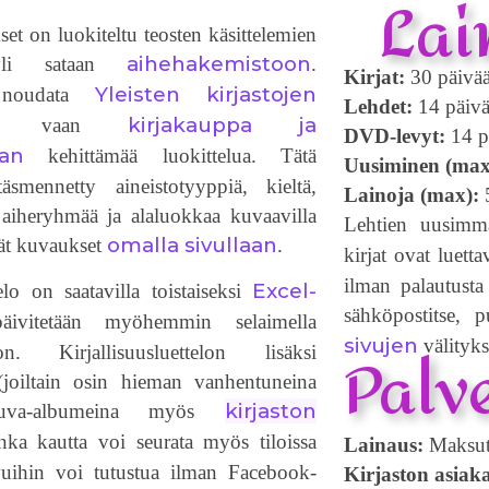
Lai
kset on luokiteltu teosten käsittelemien
aihehakemistoon
yli sataan
.
Kirjat:
30 päivä
Yleisten kirjastojen
t noudata
Lehdet:
14 päiv
kirjakauppa ja
vaan
DVD-levyt:
14 p
man
kehittämää luokittelua. Tätä
Uusiminen (max
äsmennetty aineistotyyppiä, kieltä,
Lainoja (max):
5
a, aiheryhmää ja alaluokkaa kuvaavilla
Lehtien uusimma
omalla sivullaan
yvät kuvaukset
.
kirjat ovat luett
ilman palautusta
Excel-
telo on saatavilla toistaiseksi
sähköpostitse, 
äivitetään myöhemmin selaimella
Palv
sivujen
välityks
n. Kirjallisuusluettelon lisäksi
(joiltain osin hieman vanhentuneina
kirjaston
 kuva-albumeina myös
nka kautta voi seurata myös tiloissa
Lainaus:
Maksu
vuihin voi tutustua ilman Facebook-
Kirjaston asia