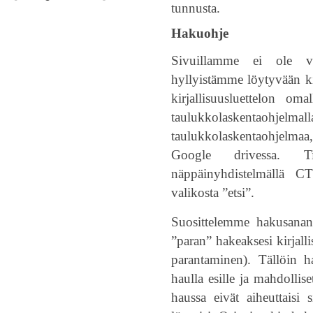
tunnusta.
Hakuohje
Sivuillamme ei ole v
hyllyistämme löytyvään ki
kirjallisuusluettelon oma
taulukkolaskentaohjelma
taulukkolaskentaohjelma
Google drivessa. T
näppäinyhdistelmällä CT
valikosta ”etsi”.
Suosittelemme hakusanan
”paran” hakeaksesi kirjalli
parantaminen). Tällöin h
haulla esille ja mahdollise
haussa eivät aiheuttaisi s