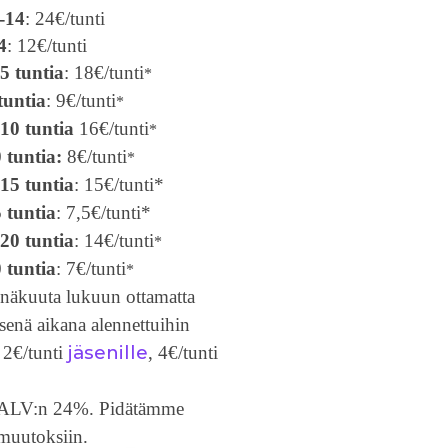
2-14
: 24€/tunti
4
: 12€/tunti
5 tuntia
: 18€/tunti
*
tuntia
: 9€/tunti
*
 10 tuntia
16€/tunti
*
0 tuntia:
8€/tunti
*
15 tuntia
: 15€/tunti*
5 tuntia
: 7,5€/tunti*
20 tuntia
: 14€/tunti
*
0 tuntia
: 7€/tunti
*
inäkuuta lukuun ottamatta
senä aikana alennettuihin
jäsenille
n 2€/tunti
, 4€/tunti
t ALV:n 24%.
Pidätämme
muutoksiin.