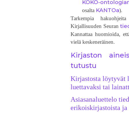
KOKO-ontologia
KANTOa
osalta
).
Tarkempia hakuohjeita
ti
Kirjallisuuden Seuran
Kannattaa huomioida, että
vielä keskeneräinen.
Kirjaston ainei
tutustu
Kirjastosta löytyvät 
luettavaksi tai lainat
Asiasanaluettelo tie
erikoiskirjastoista ja 