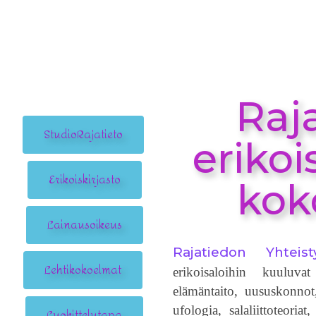
Raj
StudioRajatieto
erikoi
Erikoiskirjasto
kok
Lainausoikeus
Rajatiedon Yhteis
Lehtikokoelmat
erikoisaloihin kuuluv
elämäntaito, uususkonnot,
ufologia, salaliittoteoria
Luokittelutapa